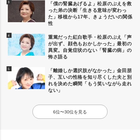
「僕の腎臓あげるよ」松原のぶえを救
った弟の決断「生きる意味が変わっ
た」移植から17年、きょうだいの関係
性
重篤だった紅白歌手・松原のぶえ「声
が出ず、顔色もおかしかった」最初の
異変。自覚症状のない「腎臓の病」の
怖さ語る
「離婚しか選択肢がなかった」金田朋
子、互いの性格を知り尽くした夫と別
れを決めた瞬間「もう笑いながら走れ
ない」
6位〜30位を見る