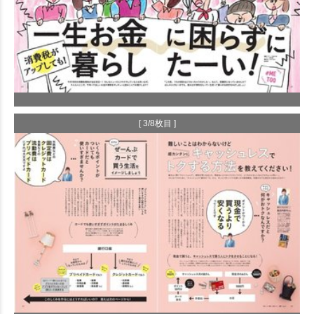
[ 3/8枚目 ]