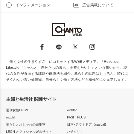
インフォメーション
広告掲載について
「働く女性の生きやすさ」にコミットするWEBメディア。「Reset our
Lifestyle（ちゃんと、自分たちの暮らしを整えたい）」という想いから、現
代の女性が直面する課題や解決法を紹介。暮らしの話題はもちろん、時代に
そぐわない古い価値観、自分らしく働く方法なども積極的にシェアします。
主婦と生活社 関連サイト
週刊女性PRIME
web!ar
mEdel
PASH! PLUS
暮らしとおしゃれの編集室
日本×アウトドア【cazual】
LEON オフィシャルWebサイト
パチクリ！