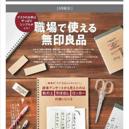
[ 6/8枚目 ]