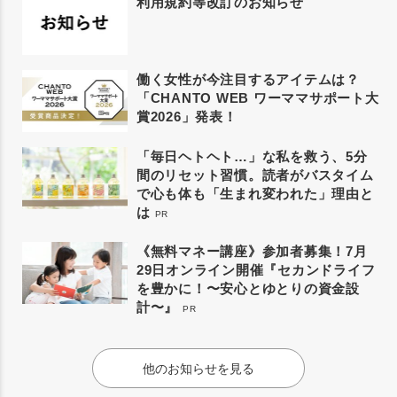
利用規約等改訂のお知らせ
働く女性が今注目するアイテムは？
「CHANTO WEB ワーママサポート大
賞2026」発表！
「毎日ヘトヘト…」な私を救う、5分
間のリセット習慣。読者がバスタイム
で心も体も「生まれ変われた」理由と
は
PR
《無料マネー講座》参加者募集！7月
29日オンライン開催『セカンドライフ
を豊かに！〜安心とゆとりの資金設
計〜』
PR
他のお知らせを見る