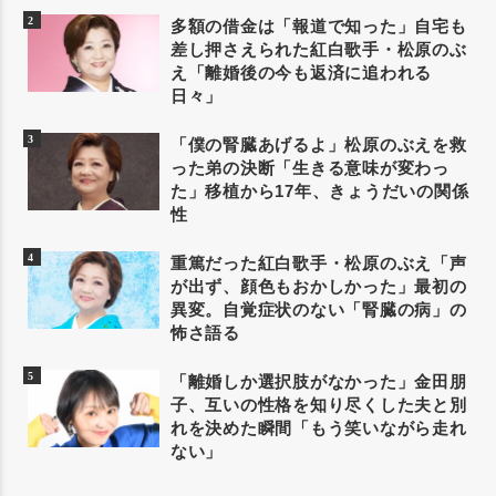
多額の借金は「報道で知った」自宅も
差し押さえられた紅白歌手・松原のぶ
え「離婚後の今も返済に追われる
日々」
「僕の腎臓あげるよ」松原のぶえを救
った弟の決断「生きる意味が変わっ
た」移植から17年、きょうだいの関係
性
重篤だった紅白歌手・松原のぶえ「声
が出ず、顔色もおかしかった」最初の
異変。自覚症状のない「腎臓の病」の
怖さ語る
「離婚しか選択肢がなかった」金田朋
子、互いの性格を知り尽くした夫と別
れを決めた瞬間「もう笑いながら走れ
ない」