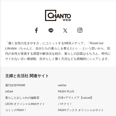
「働く女性の生きやすさ」にコミットするWEBメディア。「Reset our
Lifestyle（ちゃんと、自分たちの暮らしを整えたい）」という想いから、現
代の女性が直面する課題や解決法を紹介。暮らしの話題はもちろん、時代に
そぐわない古い価値観、自分らしく働く方法なども積極的にシェアします。
主婦と生活社 関連サイト
週刊女性PRIME
web!ar
mEdel
PASH! PLUS
暮らしとおしゃれの編集室
日本×アウトドア【cazual】
LEON オフィシャルWebサイト
パチクリ！
コミックPASH！
PASH!ブックス オフィシャルサイト