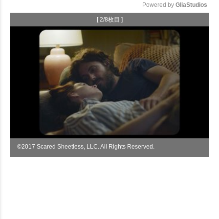
Powered by 
GliaStudios
[ 2/8枚目 ]
Mute
©︎2017 Scared Sheetless, LLC. All Rights Reserved.