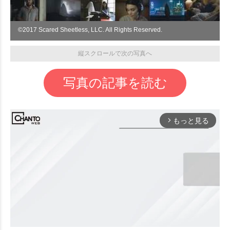
©︎2017 Scared Sheetless, LLC. All Rights Reserved.
縦スクロールで次の写真へ
写真の記事を読む
もっと見る
arrow_forward_ios