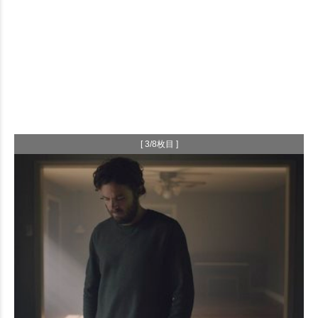
[ 3/8枚目 ]