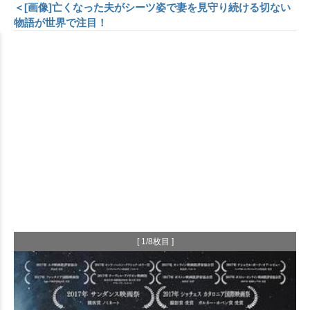
＜[画像]亡くなった夫がシーツ姿で妻を見守り続ける切ない
物語が世界で注目！
[ 1/8枚目 ]