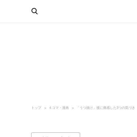
トップ
４コマ・漫画
「うつ抜け」後に痛感した3つの気づき