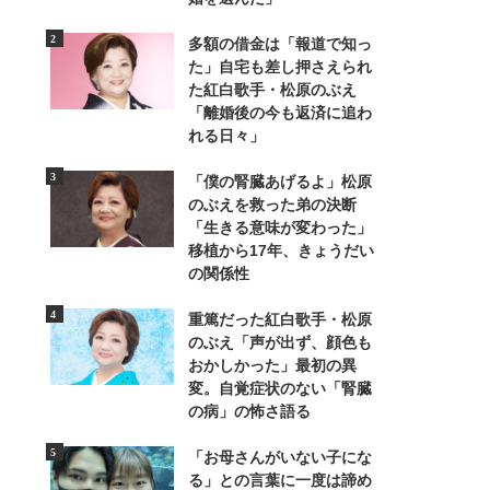
多額の借金は「報道で知っ
た」自宅も差し押さえられ
た紅白歌手・松原のぶえ
「離婚後の今も返済に追わ
れる日々」
「僕の腎臓あげるよ」松原
6/6
のぶえを救った弟の決断
「生きる意味が変わった」
移植から17年、きょうだい
の関係性
重篤だった紅白歌手・松原
のぶえ「声が出ず、顔色も
おかしかった」最初の異
変。自覚症状のない「腎臓
の病」の怖さ語る
「お母さんがいない子にな
る」との言葉に一度は諦め