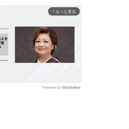
もっと見る
arrow_forward_ios
Powered by 
GliaStudios
Mute