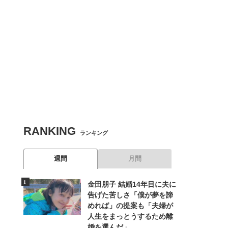
RANKING
ランキング
週間
月間
金田朋子 結婚14年目に夫に
告げた苦しさ「僕が夢を諦
めれば」の提案も「夫婦が
人生をまっとうするため離
婚を選んだ」