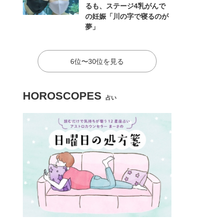
るも、ステージ4乳がんで
の妊娠「川の字で寝るのが
夢」
6位〜30位を見る
HOROSCOPES
占い