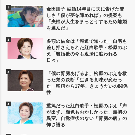
金田朋子 結婚14年目に夫に告げた苦
しさ「僕が夢を諦めれば」の提案も
「夫婦が人生をまっとうするため離婚
を選んだ」
多額の借金は「報道で知った」自宅も
差し押さえられた紅白歌手・松原のぶ
え「離婚後の今も返済に追われる
日々」
「僕の腎臓あげるよ」松原のぶえを救
った弟の決断「生きる意味が変わっ
た」移植から17年、きょうだいの関係
性
重篤だった紅白歌手・松原のぶえ「声
が出ず、顔色もおかしかった」最初の
異変。自覚症状のない「腎臓の病」の
怖さ語る