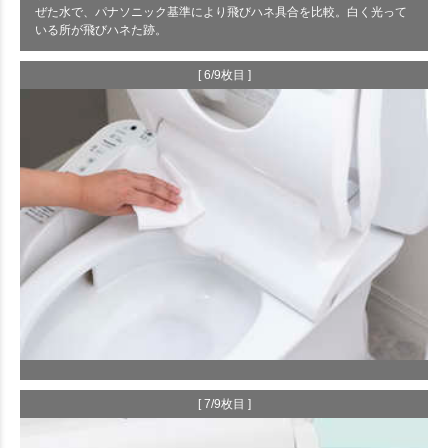
ぜた水で、パナソニック基準により飛びハネ具合を比較。白く光って
いる所が飛びハネた跡。
[ 6/9枚目 ]
[ 7/9枚目 ]