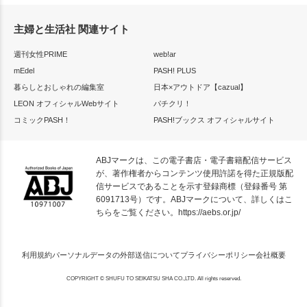
主婦と生活社 関連サイト
週刊女性PRIME
web!ar
mEdel
PASH! PLUS
暮らしとおしゃれの編集室
日本×アウトドア【cazual】
LEON オフィシャルWebサイト
パチクリ！
コミックPASH！
PASH!ブックス オフィシャルサイト
ABJマークは、この電子書店・電子書籍配信サービス
が、著作権者からコンテンツ使用許諾を得た正規版配
信サービスであることを示す登録商標（登録番号 第
6091713号）です。ABJマークについて、詳しくはこ
ちらをご覧ください。
https://aebs.or.jp/
利用規約
パーソナルデータの外部送信について
プライバシーポリシー
会社概要
COPYRIGHT © SHUFU TO SEIKATSU SHA CO.,LTD. All rights reserved.