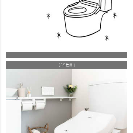
[ 3/9枚目 ]