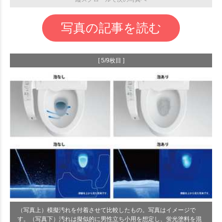
写真の記事を読む
[ 5/9枚目 ]
（写真上）模擬汚れを付着させて比較したもの。写真はイメージで
す。（写真下）汚れは擬似的に男性立ち小用を想定し、蛍光塗料を混