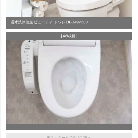
温水洗浄便座 ビューティ･トワレ DL-AWM600
[ 4/9枚目 ]
縦スクロールで次の写真へ