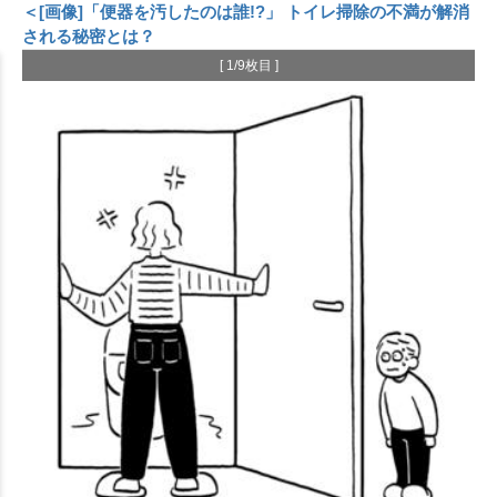
＜[画像]「便器を汚したのは誰!?」 トイレ掃除の不満が解消
される秘密とは？
[ 1/9枚目 ]