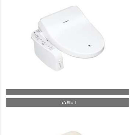
[ 9/9枚目 ]