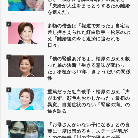
「夫婦が人生をまっとうするため離婚
を選んだ」
多額の借金は「報道で知った」自宅も
差し押さえられた紅白歌手・松原のぶ
え「離婚後の今も返済に追われる
日々」
「僕の腎臓あげるよ」松原のぶえを救
った弟の決断「生きる意味が変わっ
た」移植から17年、きょうだいの関係
性
重篤だった紅白歌手・松原のぶえ「声
が出ず、顔色もおかしかった」最初の
異変。自覚症状のない「腎臓の病」の
怖さ語る
「お母さんがいない子になる」との言
葉に一度は諦めるも、ステージ4乳が
んでの妊娠「川の字で寝るのが夢」