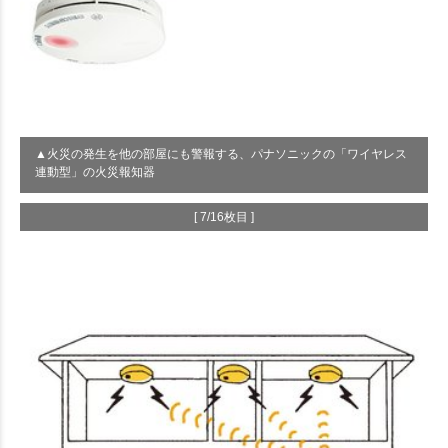
▲火災の発生を他の部屋にも警報する、パナソニックの「ワイヤレス
連動型」の火災報知器
[ 7/16枚目 ]