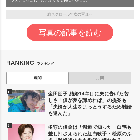
ウス」と呼ばれ、海外からも取材にくるほど。
縦スクロールで次の写真へ
写真の記事を読む
RANKING
ランキング
週間
月間
金田朋子 結婚14年目に夫に告げた苦
しさ「僕が夢を諦めれば」の提案も
「夫婦が人生をまっとうするため離婚
を選んだ」
多額の借金は「報道で知った」自宅も
差し押さえられた紅白歌手・松原のぶ