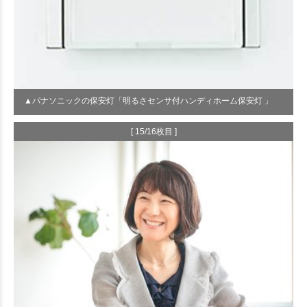
▲パナソニックの保安灯「明るさセンサ付ハンディホーム保安灯 」
[ 15/16枚目 ]