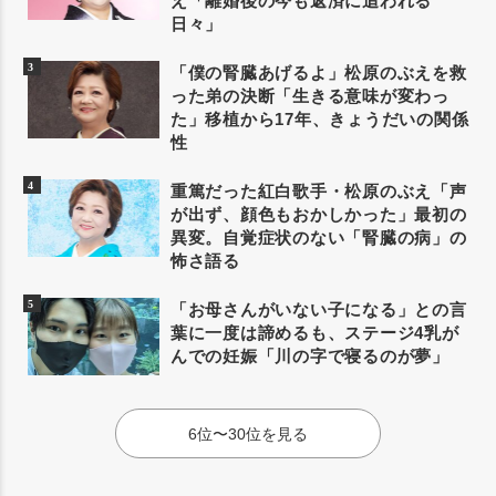
え「離婚後の今も返済に追われる
日々」
「僕の腎臓あげるよ」松原のぶえを救
った弟の決断「生きる意味が変わっ
た」移植から17年、きょうだいの関係
性
重篤だった紅白歌手・松原のぶえ「声
が出ず、顔色もおかしかった」最初の
異変。自覚症状のない「腎臓の病」の
怖さ語る
「お母さんがいない子になる」との言
葉に一度は諦めるも、ステージ4乳が
んでの妊娠「川の字で寝るのが夢」
6位〜30位を見る