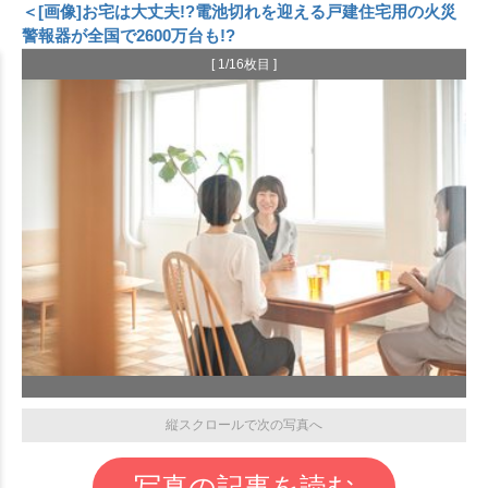
＜[画像]お宅は大丈夫!?電池切れを迎える戸建住宅用の火災
警報器が全国で2600万台も!?
[ 1/16枚目 ]
縦スクロールで次の写真へ
写真の記事を読む