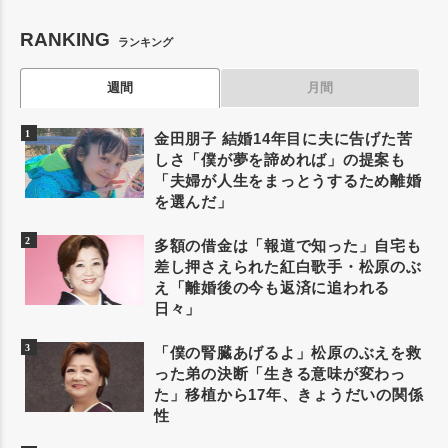
RANKING
ランキング
週間
月間
金田朋子 結婚14年目に夫に告げた苦
しさ「僕が夢を諦めれば」の提案も
「夫婦が人生をまっとうするため離婚
を選んだ」
多額の借金は「報道で知った」自宅も
差し押さえられた紅白歌手・松原のぶ
え「離婚後の今も返済に追われる
日々」
「僕の腎臓あげるよ」松原のぶえを救
った弟の決断「生きる意味が変わっ
た」移植から17年、きょうだいの関係
性