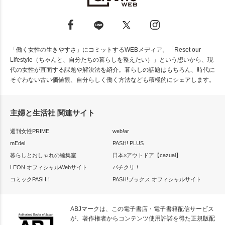
「働く女性の生きやすさ」にコミットするWEBメディア。「Reset our
Lifestyle（ちゃんと、自分たちの暮らしを整えたい）」という想いから、現
代の女性が直面する課題や解決法を紹介。暮らしの話題はもちろん、時代に
そぐわない古い価値観、自分らしく働く方法なども積極的にシェアします。
主婦と生活社 関連サイト
週刊女性PRIME
web!ar
mEdel
PASH! PLUS
暮らしとおしゃれの編集室
日本×アウトドア【cazual】
LEON オフィシャルWebサイト
パチクリ！
コミックPASH！
PASH!ブックス オフィシャルサイト
ABJマークは、この電子書店・電子書籍配信サービス
が、著作権者からコンテンツ使用許諾を得た正規版配