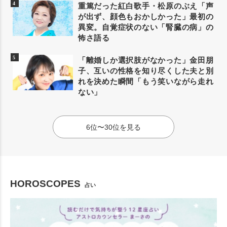
重篤だった紅白歌手・松原のぶえ「声
が出ず、顔色もおかしかった」最初の
異変。自覚症状のない「腎臓の病」の
怖さ語る
「離婚しか選択肢がなかった」金田朋
子、互いの性格を知り尽くした夫と別
れを決めた瞬間「もう笑いながら走れ
ない」
6位〜30位を見る
HOROSCOPES
占い