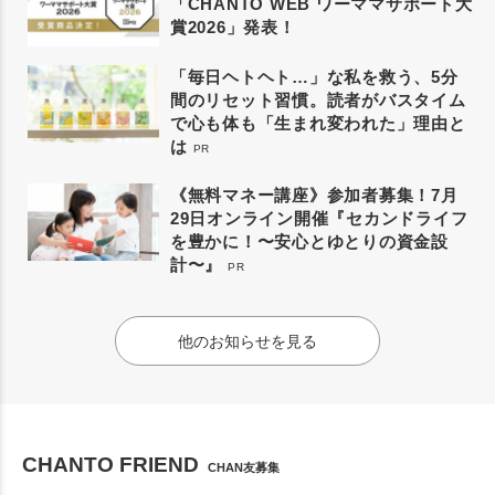
「CHANTO WEB ワーママサポート大
賞2026」発表！
「毎日ヘトヘト…」な私を救う、5分
間のリセット習慣。読者がバスタイム
で心も体も「生まれ変われた」理由と
は
PR
《無料マネー講座》参加者募集！7月
29日オンライン開催『セカンドライフ
を豊かに！〜安心とゆとりの資金設
計〜』
PR
他のお知らせを見る
CHANTO FRIEND
CHAN友募集