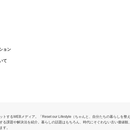
ション
いて
るWEBメディア。「Reset our Lifestyle（ちゃんと、自分たちの暮らしを
する課題や解決法を紹介。暮らしの話題はもちろん、時代にそぐわない古い価値観
ます。