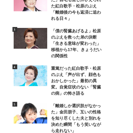
た紅白歌手・松原のぶえ
「離婚後の今も返済に追わ
れる日々」
「僕の腎臓あげるよ」松原
のぶえを救った弟の決断
「生きる意味が変わった」
移植から17年、きょうだい
の関係性
重篤だった紅白歌手・松原
のぶえ「声が出ず、顔色も
おかしかった」最初の異
変。自覚症状のない「腎臓
の病」の怖さ語る
「離婚しか選択肢がなかっ
4/30
た」金田朋子、互いの性格
を知り尽くした夫と別れを
決めた瞬間「もう笑いなが
ら走れない」