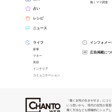
働くママ調査
占い
レシピ
ニュース
ライフ
インフォメー
家事
広告掲載につ
マネー
美容
インテリア
コミュニケーション
「働く女性の生きやすさ」にコミットす
いう想いから、現代の女性が直面
働く方法なども積極的にシェアし