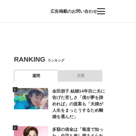
広告掲載のお問い合わせ
RANKING
ランキング
週間
月間
金田朋子 結婚14年目に夫に
告げた苦しさ「僕が夢を諦
めれば」の提案も「夫婦が
人生をまっとうするため離
婚を選んだ」
多額の借金は「報道で知っ
た」自宅も差し押さえられ