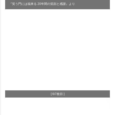
『笑う門には福来る 20年間の笑顔と感謝』より
[ 6/7枚目 ]