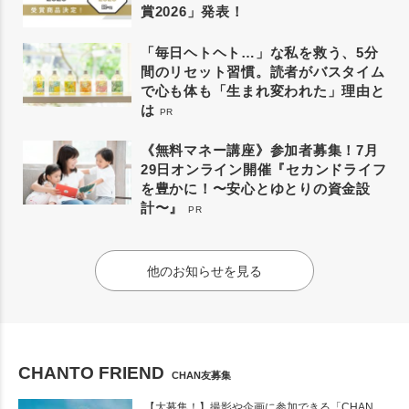
賞2026」発表！
「毎日ヘトヘト…」な私を救う、5分
間のリセット習慣。読者がバスタイム
で心も体も「生まれ変われた」理由と
は
PR
《無料マネー講座》参加者募集！7月
29日オンライン開催『セカンドライフ
を豊かに！〜安心とゆとりの資金設
計〜』
PR
他のお知らせを見る
CHANTO FRIEND
CHAN友募集
【大募集！】撮影や企画に参加できる「CHAN