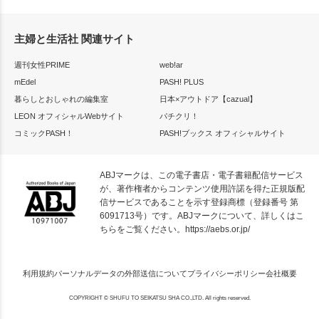
主婦と生活社 関連サイト
週刊女性PRIME
web!ar
mEdel
PASH! PLUS
暮らしとおしゃれの編集室
日本×アウトドア【cazual】
LEON オフィシャルWebサイト
パチクリ！
コミックPASH！
PASH!ブックス オフィシャルサイト
ABJマークは、この電子書店・電子書籍配信サービス
が、著作権者からコンテンツ使用許諾を得た正規版配
信サービスであることを示す登録商標（登録番号 第
6091713号）です。ABJマークについて、詳しくはこ
ちらをご覧ください。
https://aebs.or.jp/
利用規約
パーソナルデータの外部送信について
プライバシーポリシー
会社概要
COPYRIGHT © SHUFU TO SEIKATSU SHA CO.,LTD. All rights reserved.