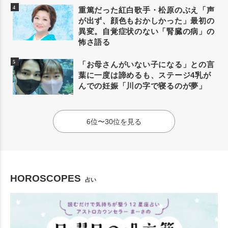
重篤だった紅白歌手・松原のぶえ「声
が出ず、顔色もおかしかった」最初の
異変。自覚症状のない「腎臓の病」の
怖さ語る
「お母さんがいない子になる」との言
葉に一度は諦めるも、ステージ4乳が
んでの妊娠「川の字で寝るのが夢」
6位〜30位を見る
HOROSCOPES
占い