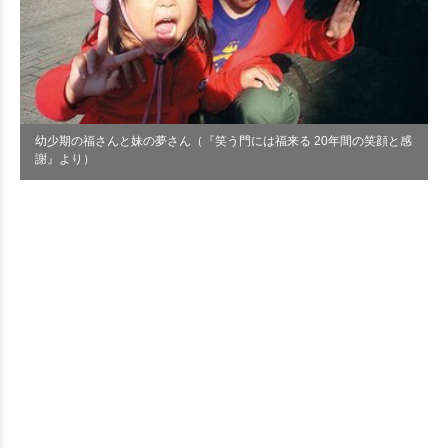
幼少期の福さんと妹の夢さん（『笑う門には福来る 20年間の笑顔と感
謝』より）