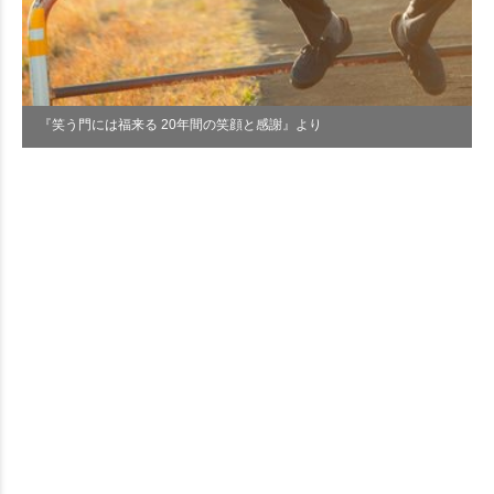
『笑う門には福来る 20年間の笑顔と感謝』より