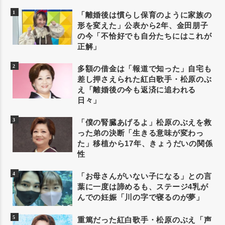
「離婚後は慣らし保育のように家族の
形を変えた」公表から2年、金田朋子
の今「不恰好でも自分たちにはこれが
正解」
多額の借金は「報道で知った」自宅も
差し押さえられた紅白歌手・松原のぶ
え「離婚後の今も返済に追われる
日々」
「僕の腎臓あげるよ」松原のぶえを救
った弟の決断「生きる意味が変わっ
た」移植から17年、きょうだいの関係
性
「お母さんがいない子になる」との言
葉に一度は諦めるも、ステージ4乳が
んでの妊娠「川の字で寝るのが夢」
重篤だった紅白歌手・松原のぶえ「声