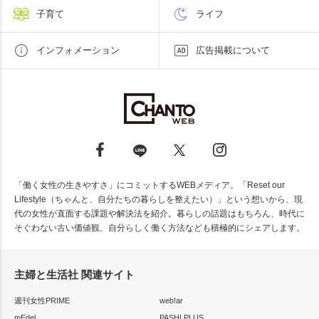
子育て
ライフ
インフォメーション
広告掲載について
「働く女性の生きやすさ」にコミットするWEBメディア。「Reset our
Lifestyle（ちゃんと、自分たちの暮らしを整えたい）」という想いから、現
代の女性が直面する課題や解決法を紹介。暮らしの話題はもちろん、時代に
そぐわない古い価値観、自分らしく働く方法なども積極的にシェアします。
主婦と生活社 関連サイト
週刊女性PRIME
web!ar
mEdel
PASH! PLUS