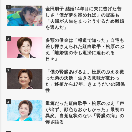
金田朋子 結婚14年目に夫に告げた苦
しさ「僕が夢を諦めれば」の提案も
「夫婦が人生をまっとうするため離婚
を選んだ」
多額の借金は「報道で知った」自宅も
差し押さえられた紅白歌手・松原のぶ
え「離婚後の今も返済に追われる
日々」
「僕の腎臓あげるよ」松原のぶえを救
った弟の決断「生きる意味が変わっ
た」移植から17年、きょうだいの関係
性
重篤だった紅白歌手・松原のぶえ「声
が出ず、顔色もおかしかった」最初の
異変。自覚症状のない「腎臓の病」の
怖さ語る