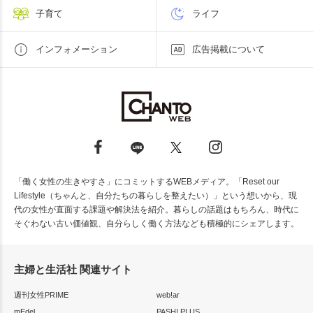
子育て
ライフ
インフォメーション
広告掲載について
「働く女性の生きやすさ」にコミットするWEBメディア。「Reset our
Lifestyle（ちゃんと、自分たちの暮らしを整えたい）」という想いから、現
代の女性が直面する課題や解決法を紹介。暮らしの話題はもちろん、時代に
そぐわない古い価値観、自分らしく働く方法なども積極的にシェアします。
主婦と生活社 関連サイト
週刊女性PRIME
web!ar
mEdel
PASH! PLUS