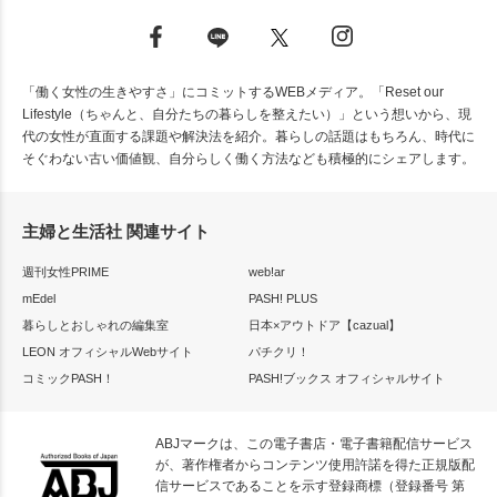
「働く女性の生きやすさ」にコミットするWEBメディア。「Reset our
Lifestyle（ちゃんと、自分たちの暮らしを整えたい）」という想いから、現
代の女性が直面する課題や解決法を紹介。暮らしの話題はもちろん、時代に
そぐわない古い価値観、自分らしく働く方法なども積極的にシェアします。
主婦と生活社 関連サイト
週刊女性PRIME
web!ar
mEdel
PASH! PLUS
暮らしとおしゃれの編集室
日本×アウトドア【cazual】
LEON オフィシャルWebサイト
パチクリ！
コミックPASH！
PASH!ブックス オフィシャルサイト
ABJマークは、この電子書店・電子書籍配信サービス
が、著作権者からコンテンツ使用許諾を得た正規版配
信サービスであることを示す登録商標（登録番号 第