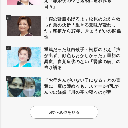
え「離婚後の今も返済に追われる
日々」
「僕の腎臓あげるよ」松原のぶえを救
った弟の決断「生きる意味が変わっ
た」移植から17年、きょうだいの関係
性
重篤だった紅白歌手・松原のぶえ「声
が出ず、顔色もおかしかった」最初の
異変。自覚症状のない「腎臓の病」の
怖さ語る
「お母さんがいない子になる」との言
葉に一度は諦めるも、ステージ4乳が
んでの妊娠「川の字で寝るのが夢」
6位〜30位を見る