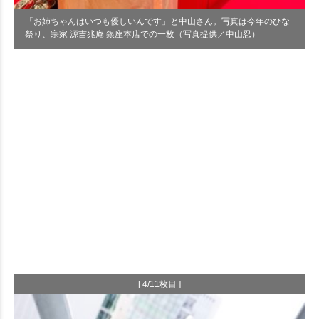
「お姉ちゃんはいつも優しいんです」と中山さん。写真は今年のひな
祭り、宗家 源吉兆庵 銀座本店での一枚（写真提供／中山忍）
[ 4/11枚目 ]