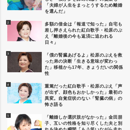
「夫婦が人生をまっとうするため離婚
を選んだ」
多額の借金は「報道で知った」自宅も
差し押さえられた紅白歌手・松原のぶ
え「離婚後の今も返済に追われる
日々」
「僕の腎臓あげるよ」松原のぶえを救
った弟の決断「生きる意味が変わっ
た」移植から17年、きょうだいの関係
性
重篤だった紅白歌手・松原のぶえ「声
が出ず、顔色もおかしかった」最初の
異変。自覚症状のない「腎臓の病」の
怖さ語る
「離婚しか選択肢がなかった」金田朋
子、互いの性格を知り尽くした夫と別
れを決めた瞬間「もう笑いながら走れ