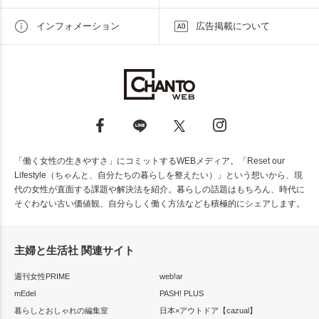
インフォメーション
広告掲載について
「働く女性の生きやすさ」にコミットするWEBメディア。「Reset our
Lifestyle（ちゃんと、自分たちの暮らしを整えたい）」という想いから、現
代の女性が直面する課題や解決法を紹介。暮らしの話題はもちろん、時代に
そぐわない古い価値観、自分らしく働く方法なども積極的にシェアします。
主婦と生活社 関連サイト
週刊女性PRIME
web!ar
mEdel
PASH! PLUS
暮らしとおしゃれの編集室
日本×アウトドア【cazual】