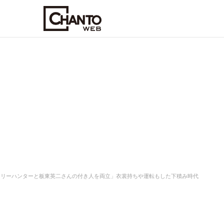
テリーハンターと板東英二さんの付き人を両立」衣裳持ちや運転もした下積み時代