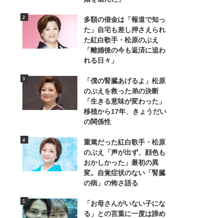
多額の借金は「報道で知っ
た」自宅も差し押さえられ
た紅白歌手・松原のぶえ
「離婚後の今も返済に追わ
れる日々」
「僕の腎臓あげるよ」松原
のぶえを救った弟の決断
「生きる意味が変わった」
移植から17年、きょうだい
の関係性
重篤だった紅白歌手・松原
のぶえ「声が出ず、顔色も
3/11
おかしかった」最初の異
変。自覚症状のない「腎臓
初めてのロケ地・ポルトガルで。笑顔も少し
の病」の怖さ語る
「お母さんがいない子にな
る」との言葉に一度は諦め