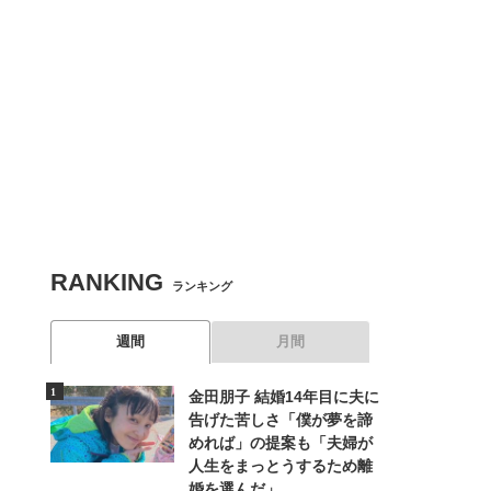
RANKING
ランキング
週間
月間
金田朋子 結婚14年目に夫に
告げた苦しさ「僕が夢を諦
めれば」の提案も「夫婦が
人生をまっとうするため離
婚を選んだ」