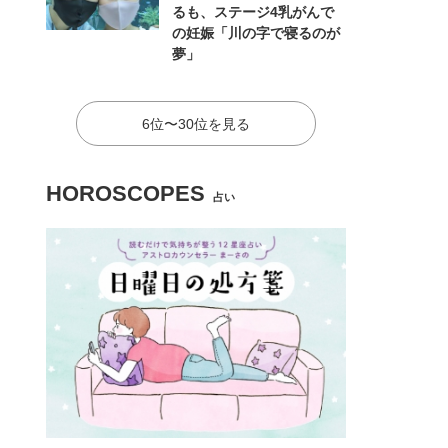
るも、ステージ4乳がんで
の妊娠「川の字で寝るのが
夢」
6位〜30位を見る
HOROSCOPES
占い