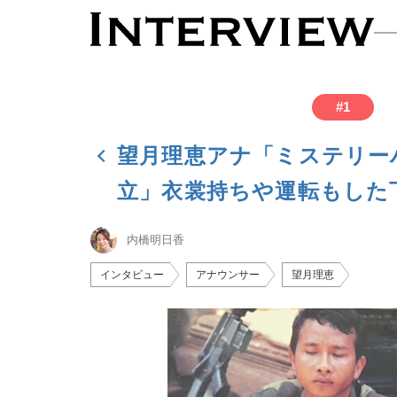
#
1
望月理恵アナ「ミステリー
立」衣裳持ちや運転もした
内橋明日香
インタビュー
アナウンサー
望月理恵