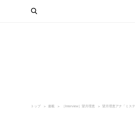
トップ
連載
［Interview］望月理恵
望月理恵アナ「ミス