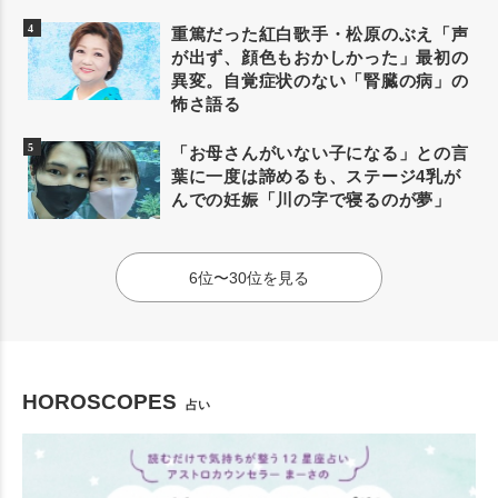
重篤だった紅白歌手・松原のぶえ「声
が出ず、顔色もおかしかった」最初の
異変。自覚症状のない「腎臓の病」の
怖さ語る
「お母さんがいない子になる」との言
葉に一度は諦めるも、ステージ4乳が
んでの妊娠「川の字で寝るのが夢」
6位〜30位を見る
HOROSCOPES
占い