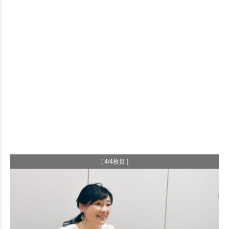
[ 4/4枚目 ]