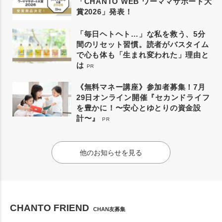
「CHANTO WEB ワーママサポート大
賞2026」発表！
「毎日ヘトヘト…」な私を救う、5分
間のリセット習慣。読者がバスタイム
で心も体も「生まれ変われた」理由と
は
PR
《無料マネー講座》参加者募集！7月
29日オンライン開催『セカンドライフ
を豊かに！〜安心とゆとりの資金設
計〜』
PR
他のお知らせを見る
CHANTO FRIEND
CHAN友募集