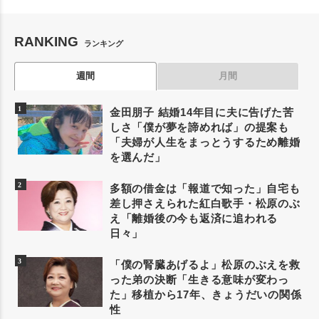
RANKING
ランキング
週間
月間
金田朋子 結婚14年目に夫に告げた苦
しさ「僕が夢を諦めれば」の提案も
「夫婦が人生をまっとうするため離婚
を選んだ」
多額の借金は「報道で知った」自宅も
差し押さえられた紅白歌手・松原のぶ
え「離婚後の今も返済に追われる
日々」
「僕の腎臓あげるよ」松原のぶえを救
った弟の決断「生きる意味が変わっ
た」移植から17年、きょうだいの関係
性