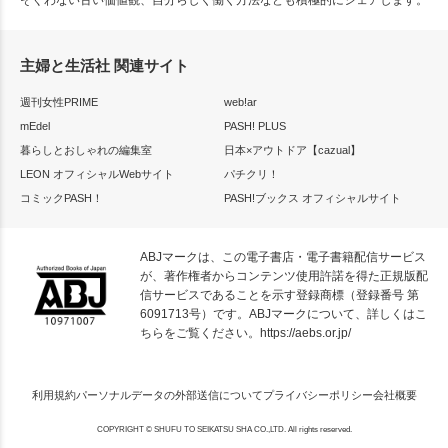
そぐわない古い価値観、自分らしく働く方法なども積極的にシェアします。
主婦と生活社 関連サイト
週刊女性PRIME
web!ar
mEdel
PASH! PLUS
暮らしとおしゃれの編集室
日本×アウトドア【cazual】
LEON オフィシャルWebサイト
パチクリ！
コミックPASH！
PASH!ブックス オフィシャルサイト
ABJマークは、この電子書店・電子書籍配信サービス
が、著作権者からコンテンツ使用許諾を得た正規版配
信サービスであることを示す登録商標（登録番号 第
6091713号）です。ABJマークについて、詳しくはこ
ちらをご覧ください。
https://aebs.or.jp/
利用規約
パーソナルデータの外部送信について
プライバシーポリシー
会社概要
COPYRIGHT © SHUFU TO SEIKATSU SHA CO.,LTD. All rights reserved.