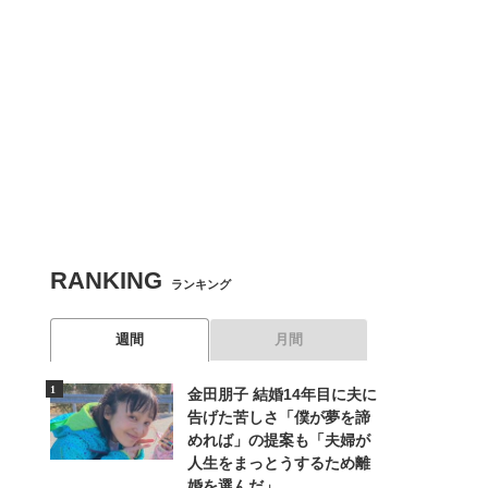
RANKING
ランキング
週間
月間
金田朋子 結婚14年目に夫に
告げた苦しさ「僕が夢を諦
めれば」の提案も「夫婦が
人生をまっとうするため離
婚を選んだ」