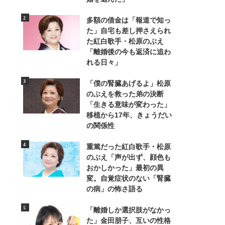
多額の借金は「報道で知っ
た」自宅も差し押さえられ
た紅白歌手・松原のぶえ
「離婚後の今も返済に追わ
れる日々」
6/6
「僕の腎臓あげるよ」松原
のぶえを救った弟の決断
「生きる意味が変わった」
移植から17年、きょうだい
の関係性
重篤だった紅白歌手・松原
のぶえ「声が出ず、顔色も
おかしかった」最初の異
変。自覚症状のない「腎臓
の病」の怖さ語る
「離婚しか選択肢がなかっ
た」金田朋子、互いの性格