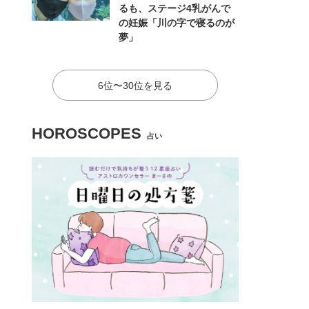
るも、ステージ4乳がんで
の妊娠「川の字で寝るのが
夢」
6位〜30位を見る
HOROSCOPES
占い