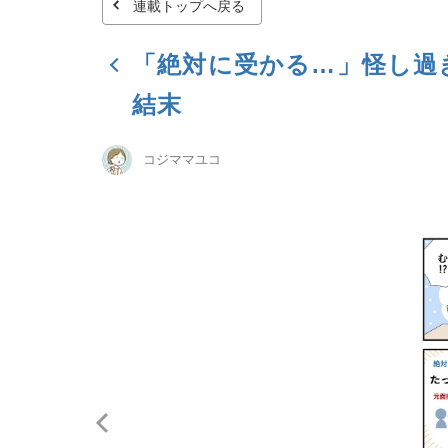
連載トップへ戻る
「絶対に受かる…」怪し過
結末
コジママユコ