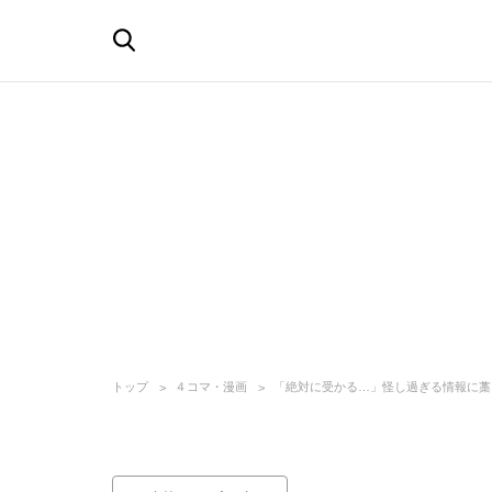
トップ
４コマ・漫画
「絶対に受かる…」怪し過ぎる情報に藁