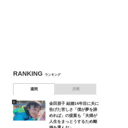
RANKING
ランキング
週間
月間
金田朋子 結婚14年目に夫に
告げた苦しさ「僕が夢を諦
めれば」の提案も「夫婦が
人生をまっとうするため離
婚を選んだ」