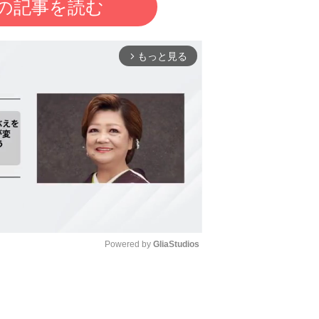
の記事を読む
もっと見る
arrow_forward_ios
Powered by 
GliaStudios
Mute