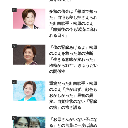
多額の借金は「報道で知っ
た」自宅も差し押さえられ
た紅白歌手・松原のぶえ
「離婚後の今も返済に追わ
れる日々」
「僕の腎臓あげるよ」松原
のぶえを救った弟の決断
「生きる意味が変わった」
2/4
移植から17年、きょうだい
の関係性
重篤だった紅白歌手・松原
のぶえ「声が出ず、顔色も
おかしかった」最初の異
変。自覚症状のない「腎臓
の病」の怖さ語る
「お母さんがいない子にな
る」との言葉に一度は諦め