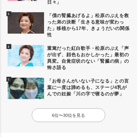
日々」
「僕の腎臓あげるよ」松原のぶえを救
った弟の決断「生きる意味が変わっ
た」移植から17年、きょうだいの関係
性
重篤だった紅白歌手・松原のぶえ「声
が出ず、顔色もおかしかった」最初の
異変。自覚症状のない「腎臓の病」の
怖さ語る
「お母さんがいない子になる」との言
葉に一度は諦めるも、ステージ4乳が
んでの妊娠「川の字で寝るのが夢」
6位〜30位を見る