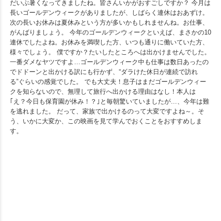
だいぶ暑くなってきましたね。皆さんいかがおすごしですか？ 今月は
長いゴールデンウィークがありましたが、しばらく連休はおあずけ。
次の長いお休みは夏休みという方が多いかもしれませんね。お仕事、
がんばりましょう。 今年のゴールデンウィークといえば、まさかの10
連休でしたよね。お休みを満喫した方、いつも通りに働いていた方、
様々でしょう。 僕ですか？たいしたところへは出かけませんでした。
一番ダメなヤツですよ…ゴールデンウィーク中も仕事は数日あったの
でドドーンと出かける訳にも行かず、“ダラけた休日が連続で訪れ
る”ぐらいの感覚でした。 でも大丈夫！息子はまだゴールデンウィー
クを知らないので、無理して旅行へ出かける理由はなし！本人は
｢え？今日も保育園が休み！？｣と毎朝驚いていましたが…、今年は難
を逃れました。 だって、家族で出かけるのって大変ですよね～。そ
う、いかに大変か、この映画を見て学んでおくことをおすすめしま
す。