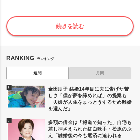
続きを読む
RANKING
ランキング
週間
月間
金田朋子 結婚14年目に夫に告げた苦
しさ「僕が夢を諦めれば」の提案も
「夫婦が人生をまっとうするため離婚
を選んだ」
多額の借金は「報道で知った」自宅も
差し押さえられた紅白歌手・松原のぶ
え「離婚後の今も返済に追われる