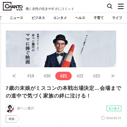
働く女性の生きやすさにコミット
ピ
ニュース
ビジネス
エンタメ
ヘルス
子育て
ライフ
<
>
#
19
#
20
#
21
#
22
#
23
7歳の末娘がミスコンの本戦出場決定…会場まで
の道中で気づく家族の絆に泣ける！
赤ペン瀧川
エンタメ
2019.05.27
映画