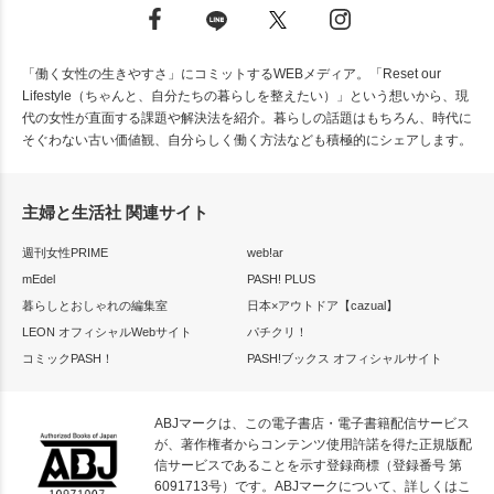
「働く女性の生きやすさ」にコミットするWEBメディア。「Reset our
Lifestyle（ちゃんと、自分たちの暮らしを整えたい）」という想いから、現
代の女性が直面する課題や解決法を紹介。暮らしの話題はもちろん、時代に
そぐわない古い価値観、自分らしく働く方法なども積極的にシェアします。
主婦と生活社 関連サイト
週刊女性PRIME
web!ar
mEdel
PASH! PLUS
暮らしとおしゃれの編集室
日本×アウトドア【cazual】
LEON オフィシャルWebサイト
パチクリ！
コミックPASH！
PASH!ブックス オフィシャルサイト
ABJマークは、この電子書店・電子書籍配信サービス
が、著作権者からコンテンツ使用許諾を得た正規版配
信サービスであることを示す登録商標（登録番号 第
6091713号）です。ABJマークについて、詳しくはこ