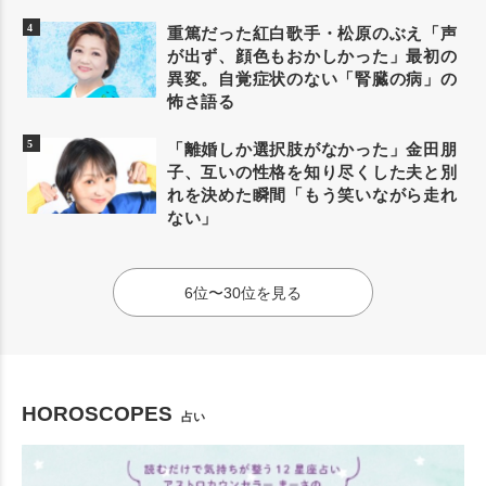
重篤だった紅白歌手・松原のぶえ「声
が出ず、顔色もおかしかった」最初の
異変。自覚症状のない「腎臓の病」の
怖さ語る
「離婚しか選択肢がなかった」金田朋
子、互いの性格を知り尽くした夫と別
れを決めた瞬間「もう笑いながら走れ
ない」
6位〜30位を見る
HOROSCOPES
占い