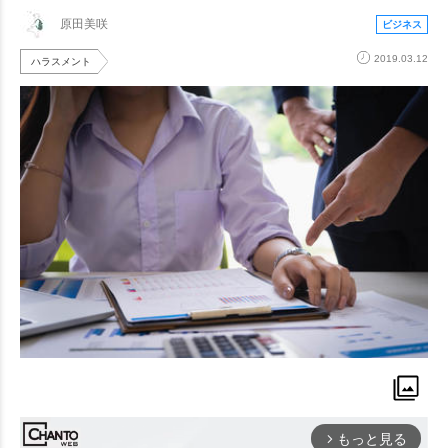
原田美咲
ビジネス
2019.03.12
ハラスメント
もっと見る
arrow_forward_ios