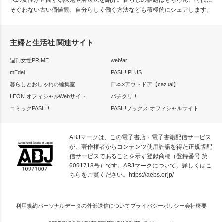
代の女性が直面する課題や解決法を紹介。暮らしの話題はもちろん、時代に
そぐわない古い価値観、自分らしく働く方法なども積極的にシェアします。
主婦と生活社 関連サイト
週刊女性PRIME
web!ar
mEdel
PASH! PLUS
暮らしとおしゃれの編集室
日本×アウトドア【cazual】
LEON オフィシャルWebサイト
パチクリ！
コミックPASH！
PASH!ブックス オフィシャルサイト
ABJマークは、この電子書店・電子書籍配信サービス
が、著作権者からコンテンツ使用許諾を得た正規版配
信サービスであることを示す登録商標（登録番号 第
6091713号）です。ABJマークについて、詳しくはこ
ちらをご覧ください。
https://aebs.or.jp/
利用規約
パーソナルデータの外部送信について
プライバシーポリシー
会社概要