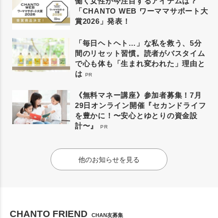
働く女性が今注目するアイテムは？
「CHANTO WEB ワーママサポート大
賞2026」発表！
「毎日ヘトヘト…」な私を救う、5分
間のリセット習慣。読者がバスタイム
で心も体も「生まれ変われた」理由と
は
PR
《無料マネー講座》参加者募集！7月
29日オンライン開催『セカンドライフ
を豊かに！〜安心とゆとりの資金設
計〜』
PR
他のお知らせを見る
CHANTO FRIEND
CHAN友募集