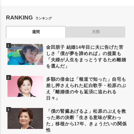
RANKING
ランキング
週間
月間
金田朋子 結婚14年目に夫に告げた苦
しさ「僕が夢を諦めれば」の提案も
「夫婦が人生をまっとうするため離婚
を選んだ」
多額の借金は「報道で知った」自宅も
差し押さえられた紅白歌手・松原のぶ
え「離婚後の今も返済に追われる
日々」
「僕の腎臓あげるよ」松原のぶえを救
った弟の決断「生きる意味が変わっ
た」移植から17年、きょうだいの関係
性