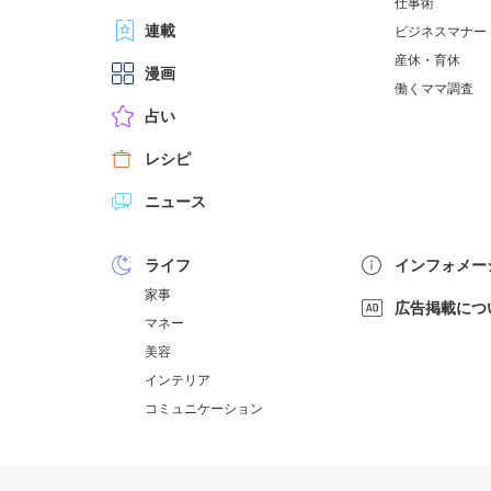
仕事術
連載
ビジネスマナー
産休・育休
漫画
働くママ調査
占い
レシピ
ニュース
ライフ
インフォメー
家事
広告掲載につ
マネー
美容
インテリア
コミュニケーション