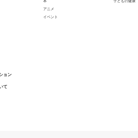
本
子どもの健康
アニメ
イベント
ション
いて