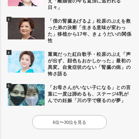
え「離婚後の今も返済に追われる
日々」
「僕の腎臓あげるよ」松原のぶえを救
った弟の決断「生きる意味が変わっ
た」移植から17年、きょうだいの関係
性
重篤だった紅白歌手・松原のぶえ「声
が出ず、顔色もおかしかった」最初の
異変。自覚症状のない「腎臓の病」の
怖さ語る
「お母さんがいない子になる」との言
葉に一度は諦めるも、ステージ4乳が
んでの妊娠「川の字で寝るのが夢」
6位〜30位を見る