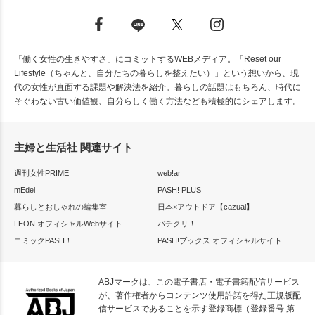
「働く女性の生きやすさ」にコミットするWEBメディア。「Reset our
Lifestyle（ちゃんと、自分たちの暮らしを整えたい）」という想いから、現
代の女性が直面する課題や解決法を紹介。暮らしの話題はもちろん、時代に
そぐわない古い価値観、自分らしく働く方法なども積極的にシェアします。
主婦と生活社 関連サイト
週刊女性PRIME
web!ar
mEdel
PASH! PLUS
暮らしとおしゃれの編集室
日本×アウトドア【cazual】
LEON オフィシャルWebサイト
パチクリ！
コミックPASH！
PASH!ブックス オフィシャルサイト
ABJマークは、この電子書店・電子書籍配信サービス
が、著作権者からコンテンツ使用許諾を得た正規版配
信サービスであることを示す登録商標（登録番号 第