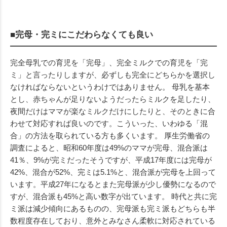
■完母・完ミにこだわらなくても良い
完全母乳での育児を「完母」、完全ミルクでの育児を「完
ミ」と言ったりしますが、必ずしも完全にどちらかを選択し
なければならないというわけではありません。 母乳を基本
とし、赤ちゃんが足りないようだったらミルクを足したり、
夜間だけはママが楽なミルクだけにしたりと、そのときに合
わせて対応すれば良いのです。こういった、いわゆる「混
合」の方法を取られている方も多くいます。 厚生労働省の
調査によると、昭和60年度は49%のママが完母、混合派は
41％、9%が完ミだったそうですが、平成17年度には完母が
42%、混合が52%、完ミは5.1%と、混合派が完母を上回って
います。平成27年になるとまた完母派が少し優勢になるので
すが、混合派も45%と高い数字が出ています。 時代と共に完
ミ派は減少傾向にあるものの、完母派も完ミ派もどちらも半
数程度存在しており、意外とみなさん柔軟に対応されている