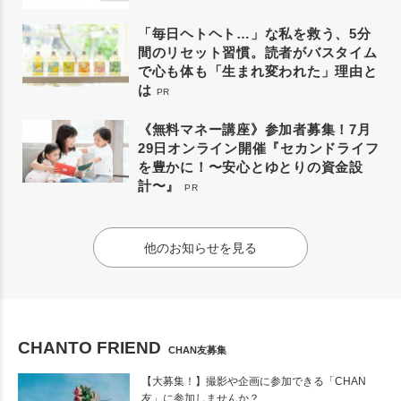
「毎日ヘトヘト…」な私を救う、5分
間のリセット習慣。読者がバスタイム
で心も体も「生まれ変われた」理由と
は
PR
《無料マネー講座》参加者募集！7月
29日オンライン開催『セカンドライフ
を豊かに！〜安心とゆとりの資金設
計〜』
PR
他のお知らせを見る
CHANTO FRIEND
CHAN友募集
【大募集！】撮影や企画に参加できる「CHAN
友」に参加しませんか？