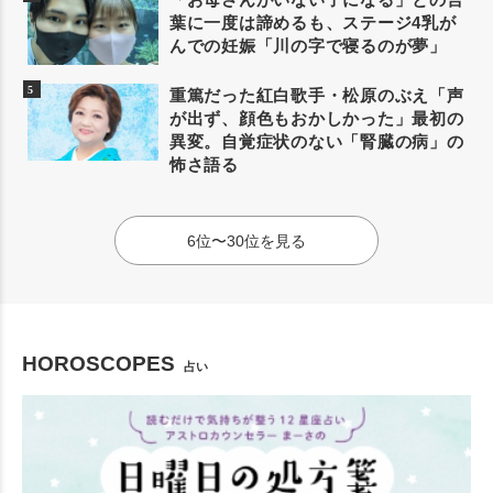
葉に一度は諦めるも、ステージ4乳が
んでの妊娠「川の字で寝るのが夢」
重篤だった紅白歌手・松原のぶえ「声
が出ず、顔色もおかしかった」最初の
異変。自覚症状のない「腎臓の病」の
怖さ語る
6位〜30位を見る
HOROSCOPES
占い