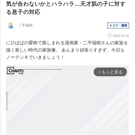
気が合わないかとハラハラ…天才肌の子に対す
る息子の対応
二平瑞樹
４コマ・漫画
2022.03.04
にひぱぱの愛称で親しまれる漫画家・二平瑞樹さんの家族を
描く新しい時代の家族像。 あんまり頑張りすぎず、今日も
ノーテンキでいきましょう！
もっと見る
arrow_forward_ios