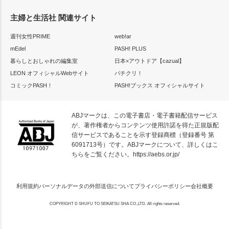
主婦と生活社 関連サイト
週刊女性PRIME
web!ar
mEdel
PASH! PLUS
暮らしとおしゃれの編集室
日本×アウトドア【cazual】
LEON オフィシャルWebサイト
パチクリ！
コミックPASH！
PASH!ブックス オフィシャルサイト
ABJマークは、この電子書店・電子書籍配信サービス
が、著作権者からコンテンツ使用許諾を得た正規版配
信サービスであることを示す登録商標（登録番号 第
6091713号）です。ABJマークについて、詳しくはこ
ちらをご覧ください。
https://aebs.or.jp/
利用規約
パーソナルデータの外部送信について
プライバシーポリシー
会社概要
COPYRIGHT © SHUFU TO SEIKATSU SHA CO.,LTD. All rights reserved.