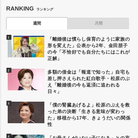
RANKING
ランキング
週間
月間
「離婚後は慣らし保育のように家族の
形を変えた」公表から2年、金田朋子
の今「不恰好でも自分たちにはこれが
正解」
多額の借金は「報道で知った」自宅も
差し押さえられた紅白歌手・松原のぶ
え「離婚後の今も返済に追われる
日々」
「僕の腎臓あげるよ」松原のぶえを救
った弟の決断「生きる意味が変わっ
た」移植から17年、きょうだいの関係
性
「お母さんがいない子になる」との言