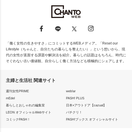
「働く女性の生きやすさ」にコミットするWEBメディア。「Reset our
Lifestyle（ちゃんと、自分たちの暮らしを整えたい）」という想いから、現
代の女性が直面する課題や解決法を紹介。暮らしの話題はもちろん、時代に
そぐわない古い価値観、自分らしく働く方法なども積極的にシェアします。
主婦と生活社 関連サイト
週刊女性PRIME
web!ar
mEdel
PASH! PLUS
暮らしとおしゃれの編集室
日本×アウトドア【cazual】
LEON オフィシャルWebサイト
パチクリ！
コミックPASH！
PASH!ブックス オフィシャルサイト