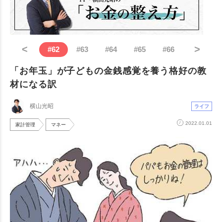
<
>
#
62
#
63
#
64
#
65
#
66
「お年玉」が子どもの金銭感覚を養う格好の教
材になる訳
横山光昭
ライフ
2022.01.01
家計管理
マネー