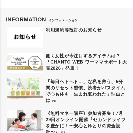
INFORMATION
インフォメーション
利用規約等改訂のお知らせ
働く女性が今注目するアイテムは？
「CHANTO WEB ワーママサポート大
賞2026」発表！
「毎日ヘトヘト…」な私を救う、5分
間のリセット習慣。読者がバスタイム
で心も体も「生まれ変われた」理由と
は
PR
《無料マネー講座》参加者募集！7月
29日オンライン開催『セカンドライフ
を豊かに！〜安心とゆとりの資金設
計〜』
PR