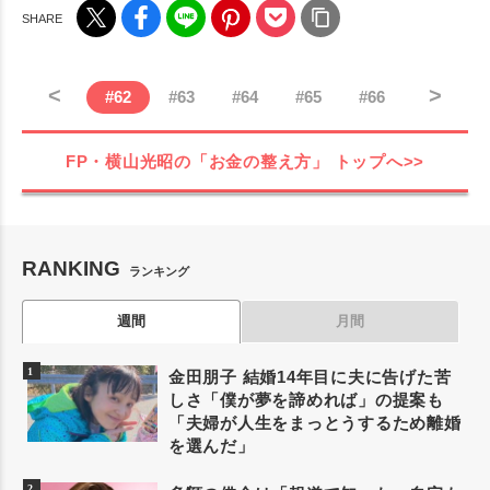
<
>
#
62
#
63
#
64
#
65
#
66
FP・横山光昭の「お金の整え方」
トップへ>>
RANKING
ランキング
週間
月間
金田朋子 結婚14年目に夫に告げた苦
しさ「僕が夢を諦めれば」の提案も
「夫婦が人生をまっとうするため離婚
を選んだ」