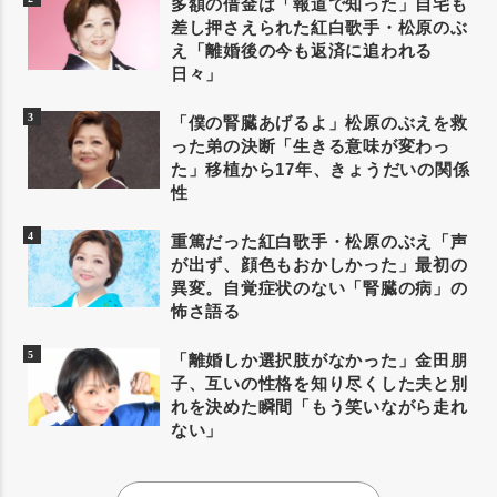
多額の借金は「報道で知った」自宅も
差し押さえられた紅白歌手・松原のぶ
え「離婚後の今も返済に追われる
日々」
「僕の腎臓あげるよ」松原のぶえを救
った弟の決断「生きる意味が変わっ
た」移植から17年、きょうだいの関係
性
重篤だった紅白歌手・松原のぶえ「声
が出ず、顔色もおかしかった」最初の
異変。自覚症状のない「腎臓の病」の
怖さ語る
「離婚しか選択肢がなかった」金田朋
子、互いの性格を知り尽くした夫と別
れを決めた瞬間「もう笑いながら走れ
ない」