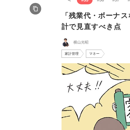
「残業代・ボーナス
計で見直すべき点
横山光昭
家計管理
マネー