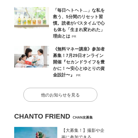
「毎日ヘトヘト…」な私を
救う、5分間のリセット習
慣。読者がバスタイムで心
も体も「生まれ変われた」
理由とは
PR
《無料マネー講座》参加者
募集！7月29日オンライン
開催『セカンドライフを豊
かに！〜安心とゆとりの資
金設計〜』
PR
他のお知らせを見る
CHANTO FRIEND
CHAN友募集
【大募集！】撮影や企
画に参加できる