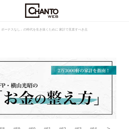
・ボーナスなし」の時代を生き抜くために 家計で見直すべき点
>
#
58
#
59
#
60
#
61
#
62
#
63
#
64