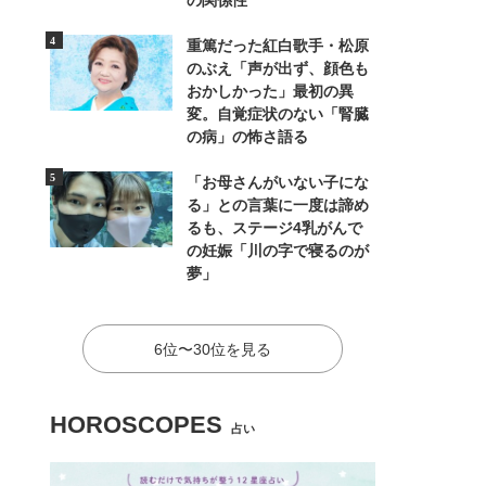
の関係性
重篤だった紅白歌手・松原
のぶえ「声が出ず、顔色も
おかしかった」最初の異
変。自覚症状のない「腎臓
の病」の怖さ語る
「お母さんがいない子にな
る」との言葉に一度は諦め
るも、ステージ4乳がんで
の妊娠「川の字で寝るのが
夢」
6位〜30位を見る
HOROSCOPES
占い