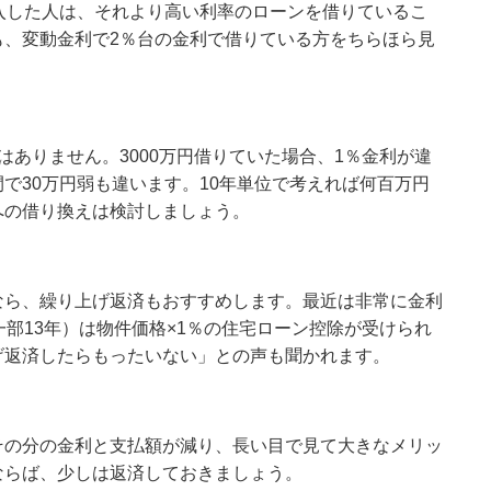
入した人は、それより高い利率のローンを借りているこ
も、変動金利で
2
％台の金利で借りている方をちらほら見
はありません。
3000
万円借りていた場合、
1
％金利が違
間で
30
万円弱も違います。
10
年単位で考えれば何百万円
への借り換えは検討しましょう。
なら、繰り上げ返済もおすすめします。最近は非常に金利
一部
13
年）は物件価格
×1
％の住宅ローン控除が受けられ
げ返済したらもったいない」との声も聞かれます。
その分の金利と支払額が減り、長い目で見て大きなメリッ
ならば、少しは返済しておきましょう。