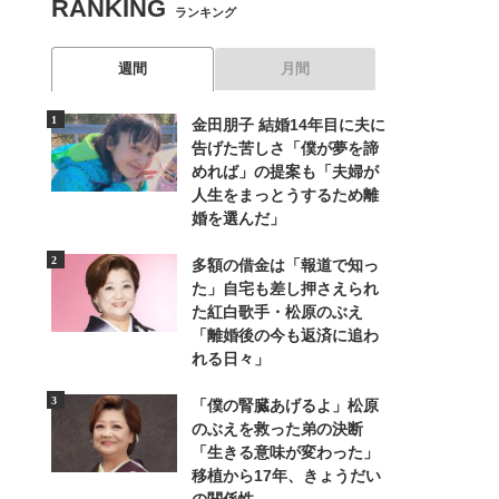
RANKING
ランキング
週間
月間
金田朋子 結婚14年目に夫に
告げた苦しさ「僕が夢を諦
めれば」の提案も「夫婦が
人生をまっとうするため離
婚を選んだ」
多額の借金は「報道で知っ
た」自宅も差し押さえられ
た紅白歌手・松原のぶえ
「離婚後の今も返済に追わ
れる日々」
「僕の腎臓あげるよ」松原
のぶえを救った弟の決断
「生きる意味が変わった」
移植から17年、きょうだい