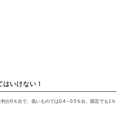
てはいけない！
金利が0％台で、低いものでは
0.4
～
0.5
％台。固定でも
1
％