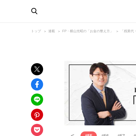
トップ
連載
FP・横山光昭の「お金の整え方」
「残業代
<
#
55
#
56
#
57