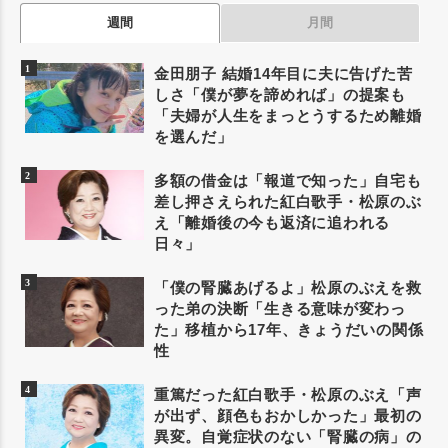
週間
月間
金田朋子 結婚14年目に夫に告げた苦
しさ「僕が夢を諦めれば」の提案も
「夫婦が人生をまっとうするため離婚
を選んだ」
多額の借金は「報道で知った」自宅も
差し押さえられた紅白歌手・松原のぶ
え「離婚後の今も返済に追われる
日々」
「僕の腎臓あげるよ」松原のぶえを救
った弟の決断「生きる意味が変わっ
た」移植から17年、きょうだいの関係
性
重篤だった紅白歌手・松原のぶえ「声
が出ず、顔色もおかしかった」最初の
異変。自覚症状のない「腎臓の病」の