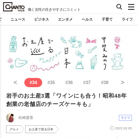
働く女性の生きやすさにコミット
ピ
ニュース
ビジネス
エンタメ
ヘルス
子育て
ライフ
<
>
#
34
#
35
#
36
#
37
#
38
岩手のお土産3選「ワインにも合う！昭和48年
創業の老舗店のチーズケーキも」
松崎愛香
ライフ
2022.02.05
グルメ
お土産で巡る日本