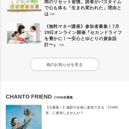
間のリセット習慣。読者がバスタイム
で心も体も「生まれ変われた」理由と
は
PR
《無料マネー講座》参加者募集！7月
29日オンライン開催『セカンドライフ
を豊かに！〜安心とゆとりの資金設
計〜』
PR
他のお知らせを見る
CHANTO FRIEND
CHAN友募集
【大募集！】撮影や企画に参加できる「CHAN
友」に参加しませんか？