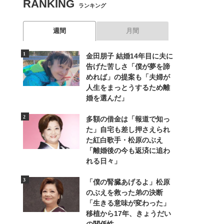
RANKING
ランキング
週間
月間
金田朋子 結婚14年目に夫に
告げた苦しさ「僕が夢を諦
めれば」の提案も「夫婦が
人生をまっとうするため離
婚を選んだ」
多額の借金は「報道で知っ
た」自宅も差し押さえられ
た紅白歌手・松原のぶえ
「離婚後の今も返済に追わ
れる日々」
「僕の腎臓あげるよ」松原
のぶえを救った弟の決断
「生きる意味が変わった」
移植から17年、きょうだい