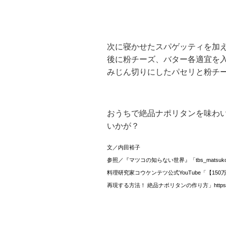
次に寝かせたスパゲッティを加
後に粉チーズ、バター各適宜を
みじん切りにしたパセリと粉チ
おうちで絶品ナポリタンを味わ
いかが？
文／内田裕子
参照／『マツコの知らない世界』「tbs_matsukosekai」h
料理研究家コウケンテツ公式YouTube「【1
再現する方法！ 絶品ナポリタンの作り方」https://www.