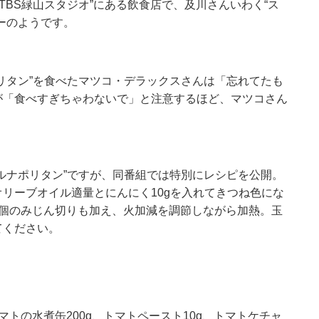
TBS緑山スタジオ”にある飲食店で、及川さんいわく“ス
ーのようです。
リタン”を食べたマツコ・デラックスさんは「忘れてたも
が「食べすぎちゃわないで」と注意するほど、マツコさん
ルナポリタン”ですが、同番組では特別にレシピを公開。
リーブオイル適量とにんにく10gを入れてきつね色にな
1個のみじん切りも加え、火加減を調節しながら加熱。玉
てください。
トの水煮缶200g、トマトペースト10g、トマトケチャ