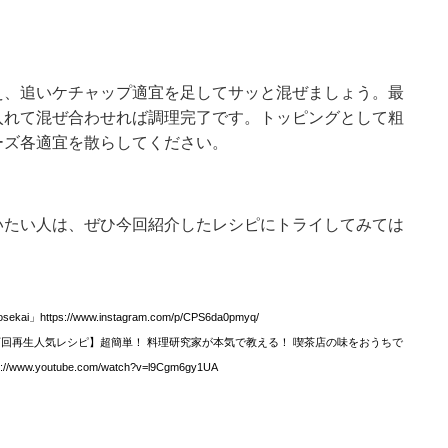
え、追いケチャップ適宜を足してサッと混ぜましょう。最
入れて混ぜ合わせれば調理完了です。トッピングとして粗
ーズ各適宜を散らしてください。
いたい人は、ぜひ今回紹介したレシピにトライしてみては
ttps://www.instagram.com/p/CPS6da0pmyq/
50万回再生人気レシピ】超簡単！ 料理研究家が本気で教える！ 喫茶店の味をおうちで
youtube.com/watch?v=l9Cgm6gy1UA