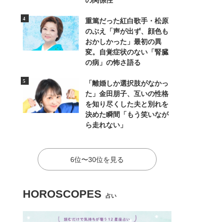
の関係性
重篤だった紅白歌手・松原
のぶえ「声が出ず、顔色も
おかしかった」最初の異
変。自覚症状のない「腎臓
の病」の怖さ語る
「離婚しか選択肢がなかっ
た」金田朋子、互いの性格
を知り尽くした夫と別れを
決めた瞬間「もう笑いなが
ら走れない」
6位〜30位を見る
HOROSCOPES
占い