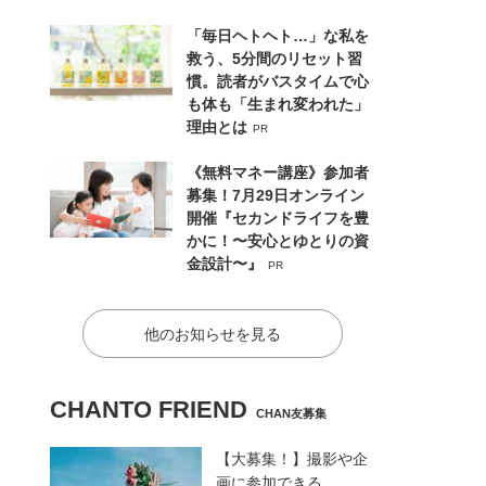
「毎日ヘトヘト…」な私を
救う、5分間のリセット習
慣。読者がバスタイムで心
も体も「生まれ変われた」
理由とは
PR
《無料マネー講座》参加者
募集！7月29日オンライン
開催『セカンドライフを豊
かに！〜安心とゆとりの資
金設計〜』
PR
他のお知らせを見る
CHANTO FRIEND
CHAN友募集
【大募集！】撮影や企
画に参加できる