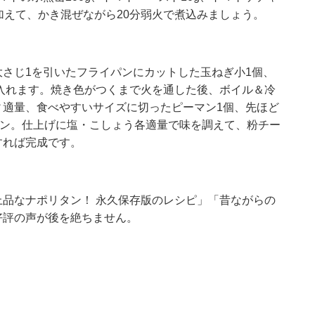
に加えて、かき混ぜながら20分弱火で煮込みましょう。
さじ1を引いたフライパンにカットした玉ねぎ小1個、
を入れます。焼き色がつくまで火を通した後、ボイル＆冷
ティ適量、食べやすいサイズに切ったピーマン1個、先ほど
をイン。仕上げに塩・こしょう各適量で味を調えて、粉チー
すれば完成です。
品なナポリタン！ 永久保存版のレシピ」「昔ながらの
好評の声が後を絶ちません。