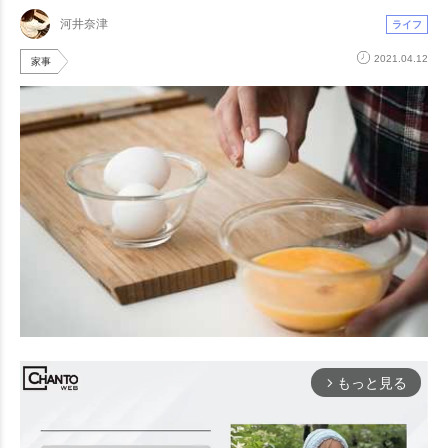
河井奈津
ライフ
2021.04.12
家事
もっと見る
arrow_forward_ios