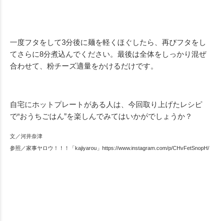
一度フタをして3分後に麺を軽くほぐしたら、再びフタをし
てさらに8分煮込んでください。最後は全体をしっかり混ぜ
合わせて、粉チーズ適量をかけるだけです。
自宅にホットプレートがある人は、今回取り上げたレシピ
で“おうちごはん”を楽しんでみてはいかがでしょうか？
文／河井奈津
参照／家事ヤロウ！！！「kajiyarou」https://www.instagram.com/p/CHvFetSnopH/