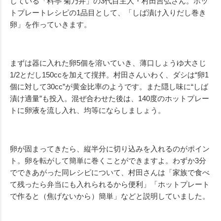
している「料亭 菊乃井」の3代目主人・村田吉弘さん。ホッ
トプレートレシピの1品目として、「しば漬け入りだし巻き
卵」を作っていきます。
まずは器に入れた卵5個を溶いていき、薄口しょうゆ大さじ
1/2とだし150ccを加えて撹拌。村田さんいわく、ダシは“卵1
個に対して30cc”が黄金比率のようです。また隠し味に“しば
漬け適量”も投入。混ぜ合わせた後は、140度のホットプレー
トに卵液を流し入れ、均等にならしましょう。
卵が固まってきたら、縦半分に切り込みを入れるのがポイン
ト。卵を転がして簡単に巻くことができますよ。わずか3分
でできあがった同レシピについて、村田さんは「家族で食べ
て残ったら弁当にも入れられるから便利」「ホットプレート
で作ると（焦げないから）簡単」などと説明していました。