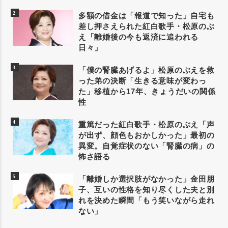
多額の借金は「報道で知った」自宅も
差し押さえられた紅白歌手・松原のぶ
え「離婚後の今も返済に追われる
日々」
「僕の腎臓あげるよ」松原のぶえを救
った弟の決断「生きる意味が変わっ
た」移植から17年、きょうだいの関係
性
重篤だった紅白歌手・松原のぶえ「声
が出ず、顔色もおかしかった」最初の
異変。自覚症状のない「腎臓の病」の
怖さ語る
「離婚しか選択肢がなかった」金田朋
子、互いの性格を知り尽くした夫と別
れを決めた瞬間「もう笑いながら走れ
ない」