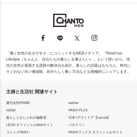
「働く女性の生きやすさ」にコミットするWEBメディア。「Reset our
Lifestyle（ちゃんと、自分たちの暮らしを整えたい）」という想いから、現
代の女性が直面する課題や解決法を紹介。暮らしの話題はもちろん、時代に
そぐわない古い価値観、自分らしく働く方法なども積極的にシェアします。
主婦と生活社 関連サイト
週刊女性PRIME
web!ar
mEdel
PASH! PLUS
暮らしとおしゃれの編集室
日本×アウトドア【cazual】
LEON オフィシャルWebサイト
パチクリ！
コミックPASH！
PASH!ブックス オフィシャルサイト