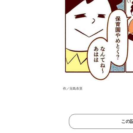
作／兒島衣里
この