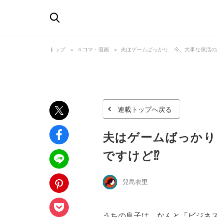
トップ
４コマ・漫画
夫はゲームばっかり…今、大事な保活の話
連載トップへ戻る
夫はゲームばっかり
ですけど⁉︎
兒島衣里
うちの息子は、なんと「ビジネス