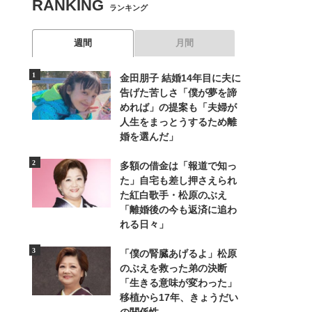
RANKING
ランキング
週間
月間
金田朋子 結婚14年目に夫に
告げた苦しさ「僕が夢を諦
めれば」の提案も「夫婦が
人生をまっとうするため離
婚を選んだ」
多額の借金は「報道で知っ
た」自宅も差し押さえられ
た紅白歌手・松原のぶえ
「離婚後の今も返済に追わ
れる日々」
「僕の腎臓あげるよ」松原
のぶえを救った弟の決断
「生きる意味が変わった」
移植から17年、きょうだい