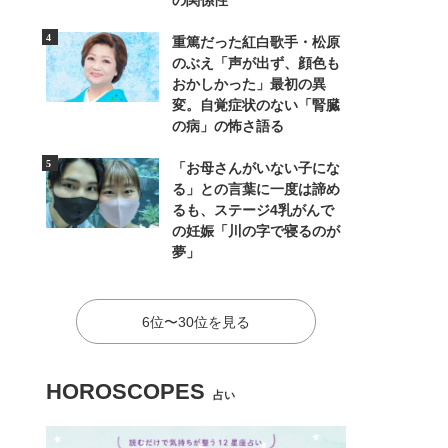
の関係性
重篤だった紅白歌手・松原
のぶえ「声が出ず、顔色も
おかしかった」最初の異
変。自覚症状のない「腎臓
の病」の怖さ語る
「お母さんがいない子にな
る」との言葉に一度は諦め
るも、ステージ4乳がんで
の妊娠「川の字で寝るのが
夢」
6位〜30位を見る
HOROSCOPES
占い