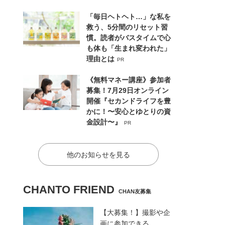
「毎日ヘトヘト…」な私を
救う、5分間のリセット習
慣。読者がバスタイムで心
も体も「生まれ変われた」
理由とは
PR
《無料マネー講座》参加者
募集！7月29日オンライン
開催『セカンドライフを豊
かに！〜安心とゆとりの資
金設計〜』
PR
他のお知らせを見る
CHANTO FRIEND
CHAN友募集
【大募集！】撮影や企
画に参加できる