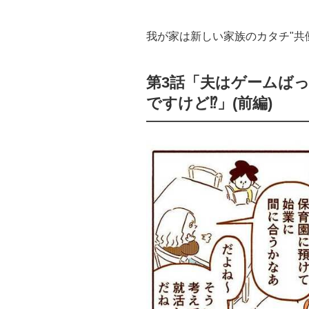
我が家は新しい家族のカタチ"共
第3話「夫はゲームば
ですけど⁉︎」(前編)