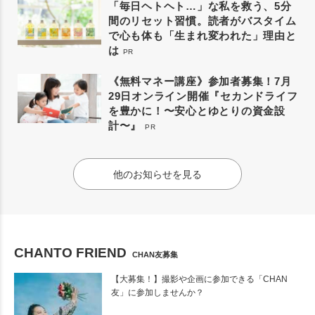
「毎日ヘトヘト…」な私を救う、5分
間のリセット習慣。読者がバスタイム
で心も体も「生まれ変われた」理由と
は
PR
《無料マネー講座》参加者募集！7月
29日オンライン開催『セカンドライフ
を豊かに！〜安心とゆとりの資金設
計〜』
PR
他のお知らせを見る
CHANTO FRIEND
CHAN友募集
【大募集！】撮影や企画に参加できる「CHAN
友」に参加しませんか？