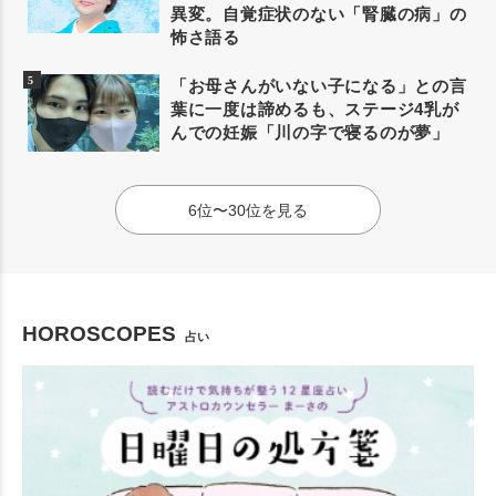
異変。自覚症状のない「腎臓の病」の
怖さ語る
「お母さんがいない子になる」との言
葉に一度は諦めるも、ステージ4乳が
んでの妊娠「川の字で寝るのが夢」
6位〜30位を見る
HOROSCOPES
占い