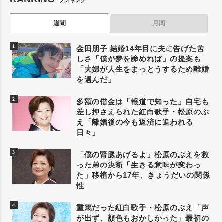
ランキング
週間
月間
金田朋子 結婚14年目に夫に告げた苦
しさ「僕が夢を諦めれば」の提案も
「夫婦が人生をまっとうするため離婚
を選んだ」
多額の借金は「報道で知った」自宅も
差し押さえられた紅白歌手・松原のぶ
え「離婚後の今も返済に追われる
日々」
「僕の腎臓あげるよ」松原のぶえを救
った弟の決断「生きる意味が変わっ
た」移植から17年、きょうだいの関係
性
重篤だった紅白歌手・松原のぶえ「声
が出ず、顔色もおかしかった」最初の