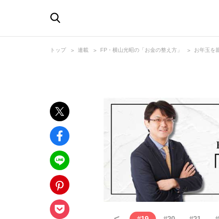
トップ
連載
FP・横山光昭の「お金の整え方」
お年玉を
<
#
19
#
20
#
21