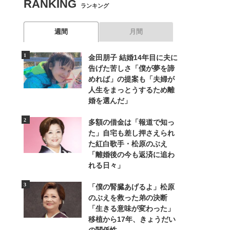
RANKING
ランキング
週間
月間
金田朋子 結婚14年目に夫に
告げた苦しさ「僕が夢を諦
めれば」の提案も「夫婦が
人生をまっとうするため離
婚を選んだ」
多額の借金は「報道で知っ
た」自宅も差し押さえられ
た紅白歌手・松原のぶえ
「離婚後の今も返済に追わ
れる日々」
「僕の腎臓あげるよ」松原
のぶえを救った弟の決断
「生きる意味が変わった」
移植から17年、きょうだい