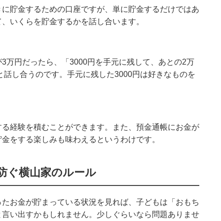
き
に貯金するための口座ですが、単に貯金するだけではあ
て、いくらを貯金するかを話し合います。
が
3
万円だったら、「
3000
円を手元に残して、あとの
2
万
と話し合うのです。手元に残した
3000
円は好きなものを
する経験を積むことができます。また、預金通帳にお金が
貯金をする楽しみも味わえるというわけです。
防ぐ横山家のルール
ったお金が貯まっている状況を見れば、子どもは「おもち
と言い出すかもしれません。少しぐらいなら問題ありませ