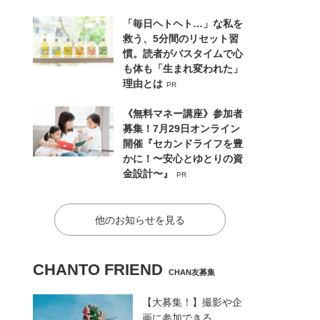
「毎日ヘトヘト…」な私を
救う、5分間のリセット習
慣。読者がバスタイムで心
も体も「生まれ変われた」
理由とは
PR
《無料マネー講座》参加者
募集！7月29日オンライン
開催『セカンドライフを豊
かに！〜安心とゆとりの資
金設計〜』
PR
他のお知らせを見る
CHANTO FRIEND
CHAN友募集
【大募集！】撮影や企
画に参加できる