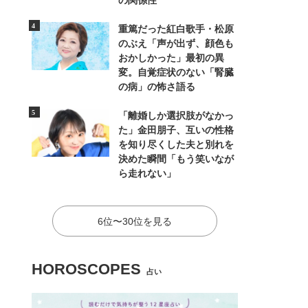
の関係性
重篤だった紅白歌手・松原
のぶえ「声が出ず、顔色も
おかしかった」最初の異
変。自覚症状のない「腎臓
の病」の怖さ語る
「離婚しか選択肢がなかっ
た」金田朋子、互いの性格
を知り尽くした夫と別れを
決めた瞬間「もう笑いなが
ら走れない」
6位〜30位を見る
HOROSCOPES
占い