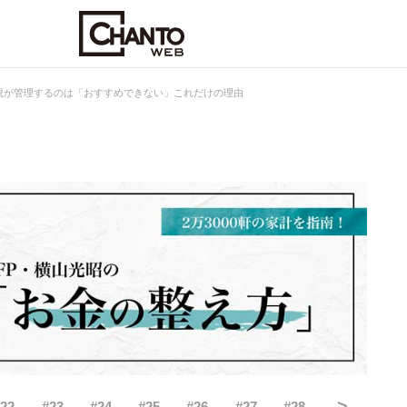
親が管理するのは「おすすめできない」これだけの理由
>
#
22
#
23
#
24
#
25
#
26
#
27
#
28