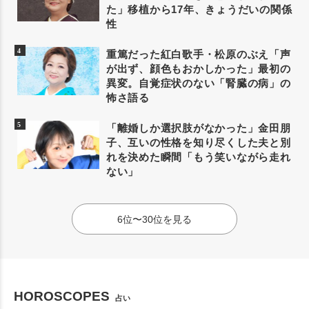
た」移植から17年、きょうだいの関係
性
重篤だった紅白歌手・松原のぶえ「声
が出ず、顔色もおかしかった」最初の
異変。自覚症状のない「腎臓の病」の
怖さ語る
「離婚しか選択肢がなかった」金田朋
子、互いの性格を知り尽くした夫と別
れを決めた瞬間「もう笑いながら走れ
ない」
6位〜30位を見る
HOROSCOPES
占い