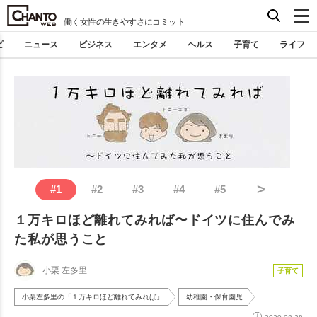
働く女性の生きやすさにコミット
ピ
ニュース
ビジネス
エンタメ
ヘルス
子育て
ライフ
>
#
1
#
2
#
3
#
4
#
5
１万キロほど離れてみれば〜ドイツに住んでみ
た私が思うこと
小栗 左多里
子育て
小栗左多里の「１万キロほど離れてみれば」
幼稚園・保育園児