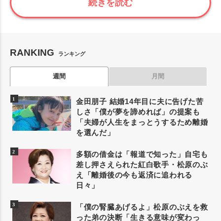
続きを読む
RANKING
ランキング
週間
月間
金田朋子 結婚14年目に夫に告げた苦
しさ「僕が夢を諦めれば」の提案も
「夫婦が人生をまっとうするため離婚
を選んだ」
多額の借金は「報道で知った」自宅も
差し押さえられた紅白歌手・松原のぶ
え「離婚後の今も返済に追われる
日々」
「僕の腎臓あげるよ」松原のぶえを救
った弟の決断「生きる意味が変わっ