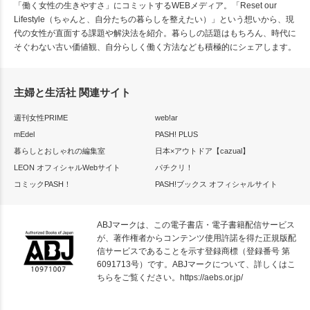
「働く女性の生きやすさ」にコミットするWEBメディア。「Reset our
Lifestyle（ちゃんと、自分たちの暮らしを整えたい）」という想いから、現
代の女性が直面する課題や解決法を紹介。暮らしの話題はもちろん、時代に
そぐわない古い価値観、自分らしく働く方法なども積極的にシェアします。
主婦と生活社 関連サイト
週刊女性PRIME
web!ar
mEdel
PASH! PLUS
暮らしとおしゃれの編集室
日本×アウトドア【cazual】
LEON オフィシャルWebサイト
パチクリ！
コミックPASH！
PASH!ブックス オフィシャルサイト
ABJマークは、この電子書店・電子書籍配信サービス
が、著作権者からコンテンツ使用許諾を得た正規版配
信サービスであることを示す登録商標（登録番号 第
6091713号）です。ABJマークについて、詳しくはこ
ちらをご覧ください。
https://aebs.or.jp/