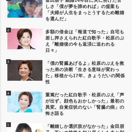
金田朋子 結婚14年目に夫に告げた苦
しさ「僕が夢を諦めれば」の提案も
「夫婦が人生をまっとうするため離婚
を選んだ」
多額の借金は「報道で知った」自宅も
差し押さえられた紅白歌手・松原のぶ
え「離婚後の今も返済に追われる
日々」
「僕の腎臓あげるよ」松原のぶえを救
った弟の決断「生きる意味が変わっ
た」移植から17年、きょうだいの関係
性
重篤だった紅白歌手・松原のぶえ「声
が出ず、顔色もおかしかった」最初の
異変。自覚症状のない「腎臓の病」の
怖さ語る
「離婚しか選択肢がなかった」金田朋