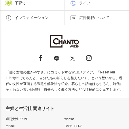
子育て
ライフ
インフォメーション
広告掲載について
「働く女性の生きやすさ」にコミットするWEBメディア。「Reset our
Lifestyle（ちゃんと、自分たちの暮らしを整えたい）」という想いから、現
代の女性が直面する課題や解決法を紹介。暮らしの話題はもちろん、時代に
そぐわない古い価値観、自分らしく働く方法なども積極的にシェアします。
主婦と生活社 関連サイト
週刊女性PRIME
web!ar
mEdel
PASH! PLUS