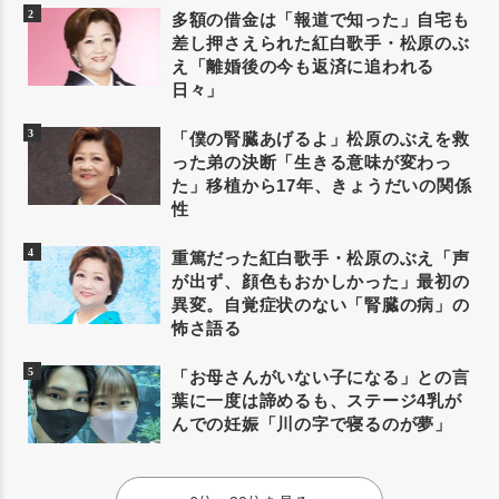
多額の借金は「報道で知った」自宅も
差し押さえられた紅白歌手・松原のぶ
え「離婚後の今も返済に追われる
日々」
「僕の腎臓あげるよ」松原のぶえを救
った弟の決断「生きる意味が変わっ
た」移植から17年、きょうだいの関係
性
重篤だった紅白歌手・松原のぶえ「声
が出ず、顔色もおかしかった」最初の
異変。自覚症状のない「腎臓の病」の
怖さ語る
「お母さんがいない子になる」との言
葉に一度は諦めるも、ステージ4乳が
んでの妊娠「川の字で寝るのが夢」