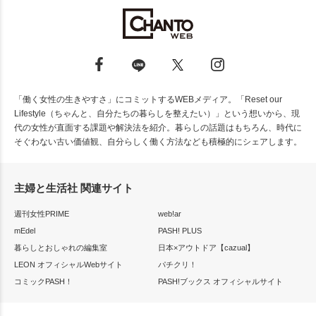
「働く女性の生きやすさ」にコミットするWEBメディア。「Reset our
Lifestyle（ちゃんと、自分たちの暮らしを整えたい）」という想いから、現
代の女性が直面する課題や解決法を紹介。暮らしの話題はもちろん、時代に
そぐわない古い価値観、自分らしく働く方法なども積極的にシェアします。
主婦と生活社 関連サイト
週刊女性PRIME
web!ar
mEdel
PASH! PLUS
暮らしとおしゃれの編集室
日本×アウトドア【cazual】
LEON オフィシャルWebサイト
パチクリ！
コミックPASH！
PASH!ブックス オフィシャルサイト