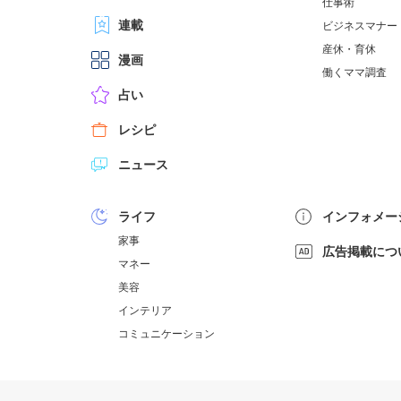
仕事術
連載
ビジネスマナー
産休・育休
漫画
働くママ調査
占い
レシピ
ニュース
ライフ
インフォメー
家事
広告掲載につ
マネー
美容
インテリア
コミュニケーション