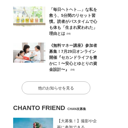
「毎日ヘトヘト…」な私を
救う、5分間のリセット習
慣。読者がバスタイムで心
も体も「生まれ変われた」
理由とは
PR
《無料マネー講座》参加者
募集！7月29日オンライン
開催『セカンドライフを豊
かに！〜安心とゆとりの資
金設計〜』
PR
他のお知らせを見る
CHANTO FRIEND
CHAN友募集
【大募集！】撮影や企
画に参加できる