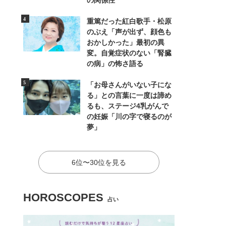
の関係性
重篤だった紅白歌手・松原
のぶえ「声が出ず、顔色も
おかしかった」最初の異
変。自覚症状のない「腎臓
の病」の怖さ語る
「お母さんがいない子にな
る」との言葉に一度は諦め
るも、ステージ4乳がんで
の妊娠「川の字で寝るのが
夢」
6位〜30位を見る
HOROSCOPES
占い