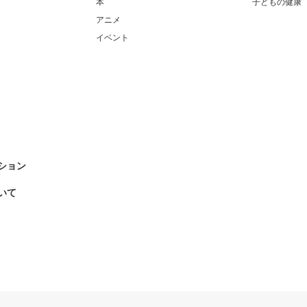
本
子どもの健康
アニメ
イベント
ション
いて