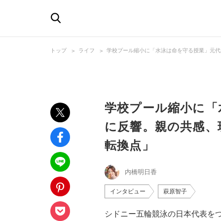
トップ
ライフ
学校プール縮小に「水泳は命を守る授業」元代
学校プール縮小に「
に反響。親の共感、
転換点」
内橋明日香
インタビュー
萩原智子
シドニー五輪競泳の日本代表を