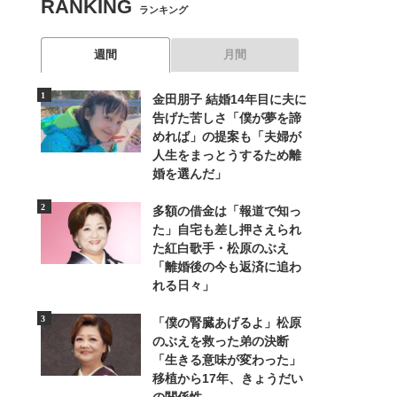
RANKING
ランキング
週間
月間
金田朋子 結婚14年目に夫に
告げた苦しさ「僕が夢を諦
めれば」の提案も「夫婦が
人生をまっとうするため離
婚を選んだ」
多額の借金は「報道で知っ
た」自宅も差し押さえられ
た紅白歌手・松原のぶえ
「離婚後の今も返済に追わ
れる日々」
「僕の腎臓あげるよ」松原
のぶえを救った弟の決断
「生きる意味が変わった」
移植から17年、きょうだい