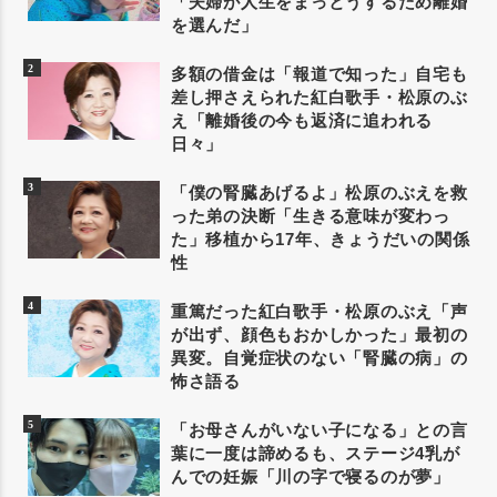
「夫婦が人生をまっとうするため離婚
を選んだ」
多額の借金は「報道で知った」自宅も
差し押さえられた紅白歌手・松原のぶ
え「離婚後の今も返済に追われる
日々」
「僕の腎臓あげるよ」松原のぶえを救
った弟の決断「生きる意味が変わっ
た」移植から17年、きょうだいの関係
性
重篤だった紅白歌手・松原のぶえ「声
が出ず、顔色もおかしかった」最初の
異変。自覚症状のない「腎臓の病」の
怖さ語る
「お母さんがいない子になる」との言
葉に一度は諦めるも、ステージ4乳が
んでの妊娠「川の字で寝るのが夢」