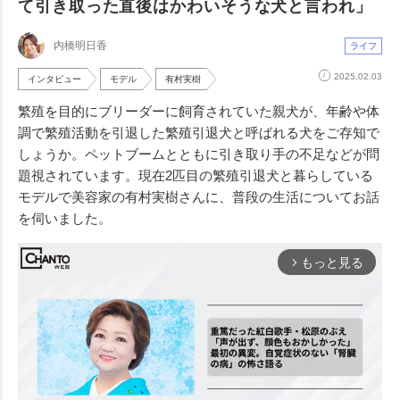
て引き取った直後はかわいそうな犬と言われ」
内橋明日香
ライフ
2025.02.03
インタビュー
モデル
有村実樹
繁殖を目的にブリーダーに飼育されていた親犬が、年齢や体
調で繁殖活動を引退した繁殖引退犬と呼ばれる犬をご存知で
しょうか。ペットブームとともに引き取り手の不足などが問
題視されています。現在2匹目の繁殖引退犬と暮らしている
モデルで美容家の有村実樹さんに、普段の生活についてお話
を伺いました。
もっと見る
arrow_forward_ios