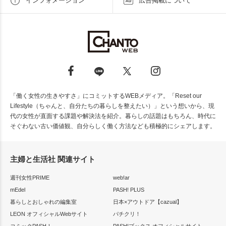
インフォメーション
広告掲載について
「働く女性の生きやすさ」にコミットするWEBメディア。「Reset our
Lifestyle（ちゃんと、自分たちの暮らしを整えたい）」という想いから、現
代の女性が直面する課題や解決法を紹介。暮らしの話題はもちろん、時代に
そぐわない古い価値観、自分らしく働く方法なども積極的にシェアします。
主婦と生活社 関連サイト
週刊女性PRIME
web!ar
mEdel
PASH! PLUS
暮らしとおしゃれの編集室
日本×アウトドア【cazual】
LEON オフィシャルWebサイト
パチクリ！