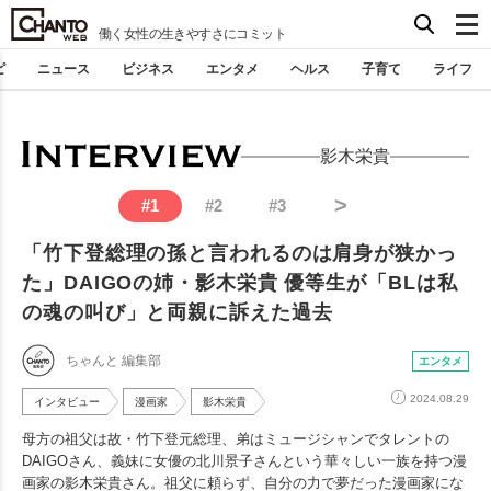
働く女性の生きやすさにコミット
ピ
ニュース
ビジネス
エンタメ
ヘルス
子育て
ライフ
影木栄貴
>
#
1
#
2
#
3
「竹下登総理の孫と言われるのは肩身が狭かっ
た」DAIGOの姉・影木栄貴 優等生が「BLは私
の魂の叫び」と両親に訴えた過去
ちゃんと 編集部
エンタメ
2024.08.29
インタビュー
漫画家
影木栄貴
母方の祖父は故・竹下登元総理、弟はミュージシャンでタレントの
DAIGOさん、義妹に女優の北川景子さんという華々しい一族を持つ漫
画家の影木栄貴さん。祖父に頼らず、自分の力で夢だった漫画家にな