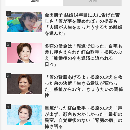
週間
月間
金田朋子 結婚14年目に夫に告げた苦
しさ「僕が夢を諦めれば」の提案も
「夫婦が人生をまっとうするため離婚
を選んだ」
多額の借金は「報道で知った」自宅も
差し押さえられた紅白歌手・松原のぶ
え「離婚後の今も返済に追われる
日々」
「僕の腎臓あげるよ」松原のぶえを救
った弟の決断「生きる意味が変わっ
た」移植から17年、きょうだいの関係
性
重篤だった紅白歌手・松原のぶえ「声
が出ず、顔色もおかしかった」最初の
異変。自覚症状のない「腎臓の病」の
怖さ語る