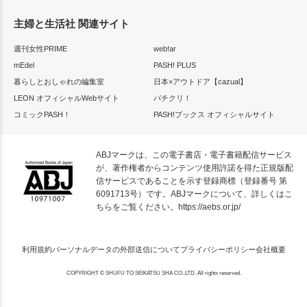
主婦と生活社 関連サイト
週刊女性PRIME
web!ar
mEdel
PASH! PLUS
暮らしとおしゃれの編集室
日本×アウトドア【cazual】
LEON オフィシャルWebサイト
パチクリ！
コミックPASH！
PASH!ブックス オフィシャルサイト
ABJマークは、この電子書店・電子書籍配信サービス
が、著作権者からコンテンツ使用許諾を得た正規版配
信サービスであることを示す登録商標（登録番号 第
6091713号）です。ABJマークについて、詳しくはこ
ちらをご覧ください。
https://aebs.or.jp/
利用規約
パーソナルデータの外部送信について
プライバシーポリシー
会社概要
COPYRIGHT © SHUFU TO SEIKATSU SHA CO.,LTD. All rights reserved.