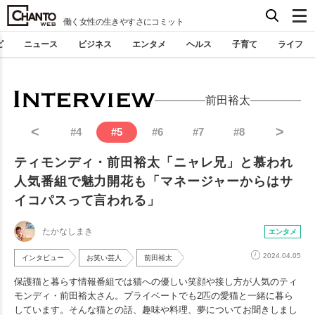
働く女性の生きやすさにコミット
ピ
ニュース
ビジネス
エンタメ
ヘルス
子育て
ライフ
前田裕太
<
>
#
4
#
5
#
6
#
7
#
8
ティモンディ・前田裕太「ニャレ兄」と慕われ
人気番組で魅力開花も「マネージャーからはサ
イコパスって言われる」
たかなしまき
エンタメ
2024.04.05
インタビュー
お笑い芸人
前田裕太
保護猫と暮らす情報番組では猫への優しい笑顔や接し方が人気のティ
モンディ・前田裕太さん。プライベートでも2匹の愛猫と一緒に暮ら
しています。そんな猫との話、趣味や料理、夢についてお聞きしまし