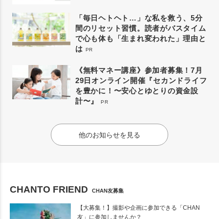
「毎日ヘトヘト…」な私を救う、5分
間のリセット習慣。読者がバスタイム
で心も体も「生まれ変われた」理由と
は
PR
《無料マネー講座》参加者募集！7月
29日オンライン開催『セカンドライフ
を豊かに！〜安心とゆとりの資金設
計〜』
PR
他のお知らせを見る
CHANTO FRIEND
CHAN友募集
【大募集！】撮影や企画に参加できる「CHAN
友」に参加しませんか？