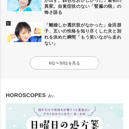
が出ず、顔色もおかしかった」最初の
異変。自覚症状のない「腎臓の病」の
怖さ語る
「離婚しか選択肢がなかった」金田朋
子、互いの性格を知り尽くした夫と別
れを決めた瞬間「もう笑いながら走れ
ない」
6位〜30位を見る
HOROSCOPES
占い