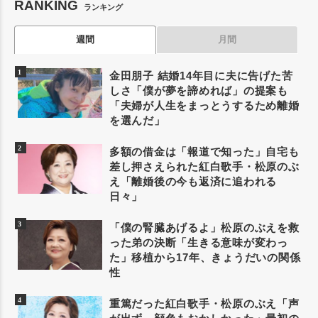
RANKING
ランキング
週間
月間
金田朋子 結婚14年目に夫に告げた苦
しさ「僕が夢を諦めれば」の提案も
「夫婦が人生をまっとうするため離婚
を選んだ」
多額の借金は「報道で知った」自宅も
差し押さえられた紅白歌手・松原のぶ
え「離婚後の今も返済に追われる
日々」
「僕の腎臓あげるよ」松原のぶえを救
った弟の決断「生きる意味が変わっ
た」移植から17年、きょうだいの関係
性
重篤だった紅白歌手・松原のぶえ「声