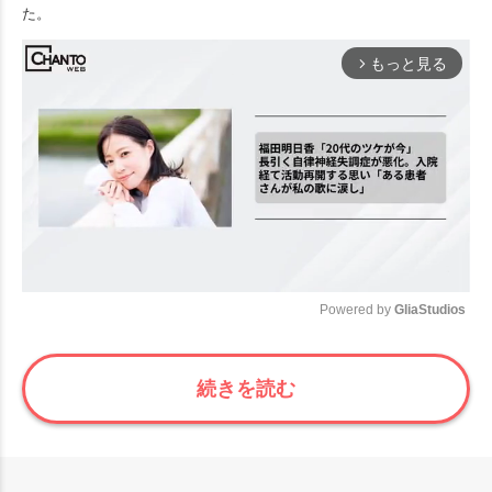
た。
もっと見る
arrow_forward_ios
Powered by 
GliaStudios
Mute
続きを読む