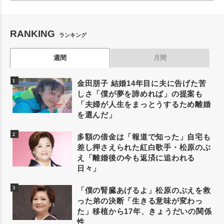
RANKING
ランキング
週間
月間
金田朋子 結婚14年目に夫に告げた苦
しさ「僕が夢を諦めれば」の提案も
「夫婦が人生をまっとうするため離婚
を選んだ」
多額の借金は「報道で知った」自宅も
差し押さえられた紅白歌手・松原のぶ
え「離婚後の今も返済に追われる
日々」
「僕の腎臓あげるよ」松原のぶえを救
った弟の決断「生きる意味が変わっ
た」移植から17年、きょうだいの関係
性