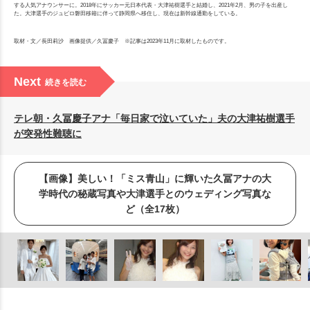
する人気アナウンサーに。2018年にサッカー元日本代表・大津祐樹選手と結婚し、2021年2月、男の子を出産し
た。大津選手のジュビロ磐田移籍に伴って静岡県へ移住し、現在は新幹線通勤をしている。
取材・文／長田莉沙 画像提供／久冨慶子 ※記事は2023年11月に取材したものです。
Next
続きを読む
テレ朝・久冨慶子アナ「毎日家で泣いていた」夫の大津祐樹選手
が突発性難聴に
【画像】美しい！「ミス青山」に輝いた久冨アナの大
学時代の秘蔵写真や大津選手とのウェディング写真な
ど（全17枚）