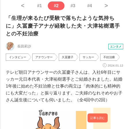
<
>
#
1
#
2
#
3
#
4
「生理が来るたび受験で落ちたような気持ち
に」久冨慶子アナが経験した夫・大津祐樹選手
との不妊治療
長田莉沙
エンタメ
インタビュー
アナウンサー
久冨慶子
サッカー
不妊治療
2024.01.12
テレビ朝日アナウンサーの久冨慶子さんは、入社6年目にサ
ッカー元日本代表・大津祐樹選手とご結婚されました。結婚
1年後に始めた不妊治療と仕事の両立は「肉体的にも精神的
にも大変だった」と振り返ります。ご夫婦のなれそめやお子
さん誕生後についても伺いました。（全4回中の2回）
記事を読む