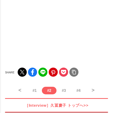
<
>
#
1
#
2
#
3
#
4
［Interview］久冨慶子
トップへ>>