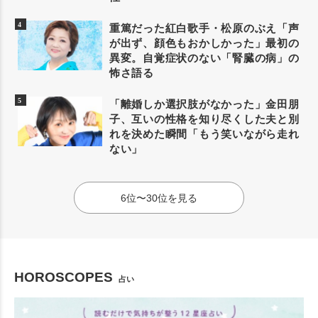
重篤だった紅白歌手・松原のぶえ「声
が出ず、顔色もおかしかった」最初の
異変。自覚症状のない「腎臓の病」の
怖さ語る
「離婚しか選択肢がなかった」金田朋
子、互いの性格を知り尽くした夫と別
れを決めた瞬間「もう笑いながら走れ
ない」
6位〜30位を見る
HOROSCOPES
占い