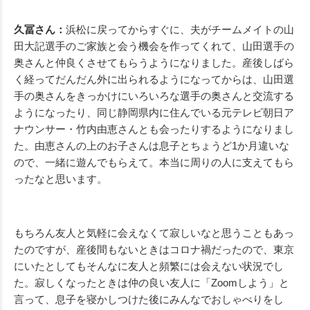
久冨さん：
浜松に戻ってからすぐに、夫がチームメイトの山
田大記選手のご家族と会う機会を作ってくれて、山田選手の
奥さんと仲良くさせてもらうようになりました。産後しばら
く経ってだんだん外に出られるようになってからは、山田選
手の奥さんをきっかけにいろいろな選手の奥さんと交流する
ようになったり、同じ静岡県内に住んでいる元テレビ朝日ア
ナウンサー・竹内由恵さんとも会ったりするようになりまし
た。由恵さんの上のお子さんは息子とちょうど1か月違いな
ので、一緒に遊んでもらえて。本当に周りの人に支えてもら
ったなと思います。
もちろん友人と気軽に会えなくて寂しいなと思うこともあっ
たのですが、産後間もないときはコロナ禍だったので、東京
にいたとしてもそんなに友人と頻繁には会えない状況でし
た。寂しくなったときは仲の良い友人に「Zoomしよう」と
言って、息子を寝かしつけた後にみんなでおしゃべりをし