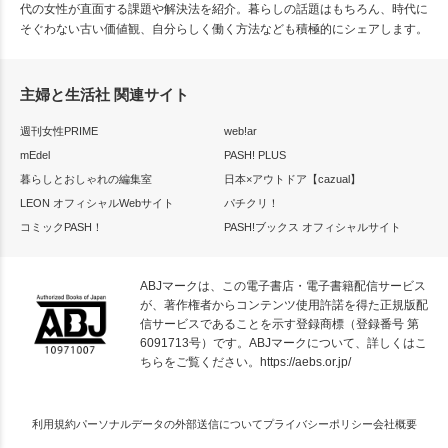
代の女性が直面する課題や解決法を紹介。暮らしの話題はもちろん、時代に
そぐわない古い価値観、自分らしく働く方法なども積極的にシェアします。
主婦と生活社 関連サイト
週刊女性PRIME
web!ar
mEdel
PASH! PLUS
暮らしとおしゃれの編集室
日本×アウトドア【cazual】
LEON オフィシャルWebサイト
パチクリ！
コミックPASH！
PASH!ブックス オフィシャルサイト
ABJマークは、この電子書店・電子書籍配信サービス
が、著作権者からコンテンツ使用許諾を得た正規版配
信サービスであることを示す登録商標（登録番号 第
6091713号）です。ABJマークについて、詳しくはこ
ちらをご覧ください。
https://aebs.or.jp/
利用規約
パーソナルデータの外部送信について
プライバシーポリシー
会社概要