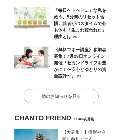
「毎日ヘトヘト…」な私を
救う、5分間のリセット習
慣。読者がバスタイムで心
も体も「生まれ変われた」
理由とは
PR
《無料マネー講座》参加者
募集！7月29日オンライン
開催『セカンドライフを豊
かに！〜安心とゆとりの資
金設計〜』
PR
他のお知らせを見る
CHANTO FRIEND
CHAN友募集
【大募集！】撮影や企
画に参加できる