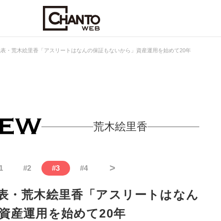
表・荒木絵里香「アスリートはなんの保証もないから」資産運用を始めて20年
荒木絵里香
>
1
#
2
#
3
#
4
表・荒木絵里香「アスリートはなん
資産運用を始めて20年