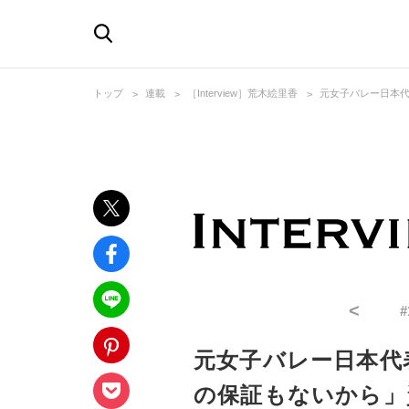
トップ
連載
［Interview］荒木絵里香
元女子バレー日本代
<
#
元女子バレー日本代
の保証もないから」