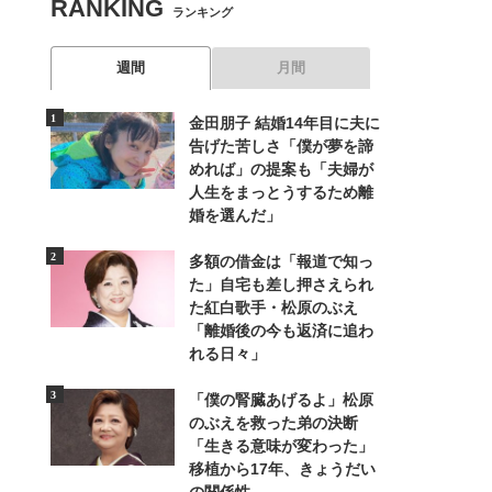
RANKING
ランキング
週間
月間
金田朋子 結婚14年目に夫に
告げた苦しさ「僕が夢を諦
めれば」の提案も「夫婦が
人生をまっとうするため離
婚を選んだ」
多額の借金は「報道で知っ
た」自宅も差し押さえられ
た紅白歌手・松原のぶえ
「離婚後の今も返済に追わ
れる日々」
「僕の腎臓あげるよ」松原
のぶえを救った弟の決断
「生きる意味が変わった」
移植から17年、きょうだい