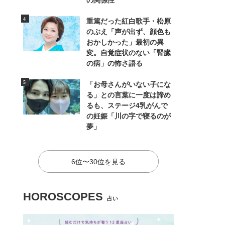
の関係性
重篤だった紅白歌手・松原
のぶえ「声が出ず、顔色も
おかしかった」最初の異
変。自覚症状のない「腎臓
の病」の怖さ語る
「お母さんがいない子にな
る」との言葉に一度は諦め
るも、ステージ4乳がんで
の妊娠「川の字で寝るのが
夢」
6位〜30位を見る
HOROSCOPES
占い