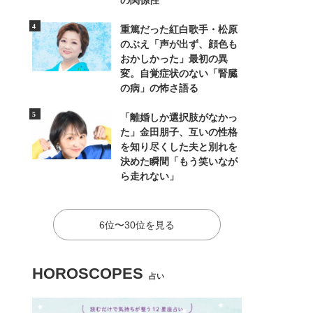
の関係性
重篤だった紅白歌手・松原
のぶえ「声が出ず、顔色も
おかしかった」最初の異
変。自覚症状のない「腎臓
の病」の怖さ語る
「離婚しか選択肢がなかっ
た」金田朋子、互いの性格
を知り尽くした夫と別れを
決めた瞬間「もう笑いなが
ら走れない」
6位〜30位を見る
HOROSCOPES
占い