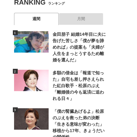
RANKING
ランキング
週間
月間
金田朋子 結婚14年目に夫に
告げた苦しさ「僕が夢を諦
めれば」の提案も「夫婦が
人生をまっとうするため離
婚を選んだ」
多額の借金は「報道で知っ
た」自宅も差し押さえられ
た紅白歌手・松原のぶえ
「離婚後の今も返済に追わ
れる日々」
「僕の腎臓あげるよ」松原
のぶえを救った弟の決断
「生きる意味が変わった」
移植から17年、きょうだい