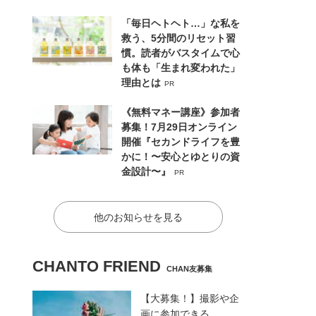
「毎日ヘトヘト…」な私を
救う、5分間のリセット習
慣。読者がバスタイムで心
も体も「生まれ変われた」
理由とは
PR
《無料マネー講座》参加者
募集！7月29日オンライン
開催『セカンドライフを豊
かに！〜安心とゆとりの資
金設計〜』
PR
他のお知らせを見る
CHANTO FRIEND
CHAN友募集
【大募集！】撮影や企
画に参加できる