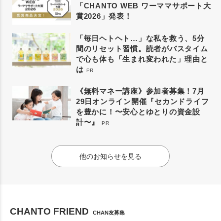
「CHANTO WEB ワーママサポート大
賞2026」発表！
「毎日ヘトヘト…」な私を救う、5分
間のリセット習慣。読者がバスタイム
で心も体も「生まれ変われた」理由と
は
PR
《無料マネー講座》参加者募集！7月
29日オンライン開催『セカンドライフ
を豊かに！〜安心とゆとりの資金設
計〜』
PR
他のお知らせを見る
CHANTO FRIEND
CHAN友募集