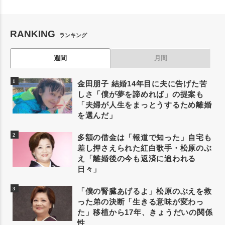
RANKING
ランキング
週間
月間
金田朋子 結婚14年目に夫に告げた苦
しさ「僕が夢を諦めれば」の提案も
「夫婦が人生をまっとうするため離婚
を選んだ」
多額の借金は「報道で知った」自宅も
差し押さえられた紅白歌手・松原のぶ
え「離婚後の今も返済に追われる
日々」
「僕の腎臓あげるよ」松原のぶえを救
った弟の決断「生きる意味が変わっ
た」移植から17年、きょうだいの関係
性