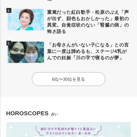
重篤だった紅白歌手・松原のぶえ「声
が出ず、顔色もおかしかった」最初の
異変。自覚症状のない「腎臓の病」の
怖さ語る
「お母さんがいない子になる」との言
葉に一度は諦めるも、ステージ4乳が
んでの妊娠「川の字で寝るのが夢」
6位〜30位を見る
HOROSCOPES
占い