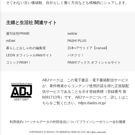
そぐわない古い価値観、自分らしく働く方法なども積極的にシェアします。
主婦と生活社 関連サイト
週刊女性PRIME
web!ar
mEdel
PASH! PLUS
暮らしとおしゃれの編集室
日本×アウトドア【cazual】
LEON オフィシャルWebサイト
パチクリ！
コミックPASH！
PASH!ブックス オフィシャルサイト
ABJマークは、この電子書店・電子書籍配信サービス
が、著作権者からコンテンツ使用許諾を得た正規版配
信サービスであることを示す登録商標（登録番号 第
6091713号）です。ABJマークについて、詳しくはこ
ちらをご覧ください。
https://aebs.or.jp/
利用規約
パーソナルデータの外部送信について
プライバシーポリシー
会社概要
COPYRIGHT © SHUFU TO SEIKATSU SHA CO.,LTD. All rights reserved.