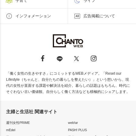
子育て
ライフ
インフォメーション
広告掲載について
「働く女性の生きやすさ」にコミットするWEBメディア。「Reset our
Lifestyle（ちゃんと、自分たちの暮らしを整えたい）」という想いから、現
代の女性が直面する課題や解決法を紹介。暮らしの話題はもちろん、時代に
そぐわない古い価値観、自分らしく働く方法なども積極的にシェアします。
主婦と生活社 関連サイト
週刊女性PRIME
web!ar
mEdel
PASH! PLUS