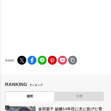
RANKING
ランキング
週間
月間
金田朋子 結婚14年目に夫に告げた苦