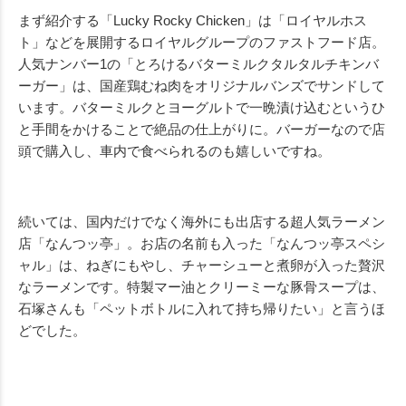
まず紹介する「Lucky Rocky Chicken」は「ロイヤルホス
ト」などを展開するロイヤルグループのファストフード店。
人気ナンバー1の「とろけるバターミルクタルタルチキンバ
ーガー」は、国産鶏むね肉をオリジナルバンズでサンドして
います。バターミルクとヨーグルトで一晩漬け込むというひ
と手間をかけることで絶品の仕上がりに。バーガーなので店
頭で購入し、車内で食べられるのも嬉しいですね。
続いては、国内だけでなく海外にも出店する超人気ラーメン
店「なんつッ亭」。お店の名前も入った「なんつッ亭スペシ
ャル」は、ねぎにもやし、チャーシューと煮卵が入った贅沢
なラーメンです。特製マー油とクリーミーな豚骨スープは、
石塚さんも「ペットボトルに入れて持ち帰りたい」と言うほ
どでした。