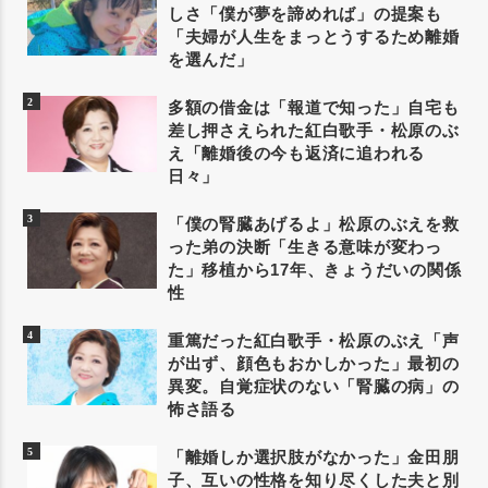
しさ「僕が夢を諦めれば」の提案も
「夫婦が人生をまっとうするため離婚
を選んだ」
多額の借金は「報道で知った」自宅も
差し押さえられた紅白歌手・松原のぶ
え「離婚後の今も返済に追われる
日々」
「僕の腎臓あげるよ」松原のぶえを救
った弟の決断「生きる意味が変わっ
た」移植から17年、きょうだいの関係
性
重篤だった紅白歌手・松原のぶえ「声
が出ず、顔色もおかしかった」最初の
異変。自覚症状のない「腎臓の病」の
怖さ語る
「離婚しか選択肢がなかった」金田朋
子、互いの性格を知り尽くした夫と別