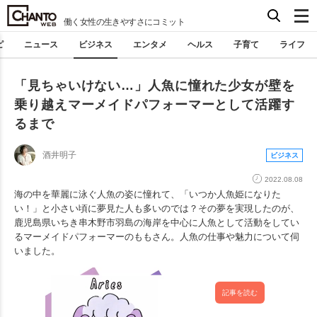
働く女性の生きやすさにコミット
ピ
ニュース
ビジネス
エンタメ
ヘルス
子育て
ライフ
「見ちゃいけない…」人魚に憧れた少女が壁を
乗り越えマーメイドパフォーマーとして活躍す
るまで
酒井明子
ビジネス
2022.08.08
海の中を華麗に泳ぐ人魚の姿に憧れて、「いつか人魚姫になりた
い！」と小さい頃に夢見た人も多いのでは？その夢を実現したのが、
鹿児島県いちき串木野市羽島の海岸を中心に人魚として活動をしてい
るマーメイドパフォーマーのももさん。人魚の仕事や魅力について伺
いました。
記事を読む