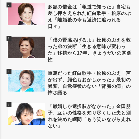
多額の借金は「報道で知った」自宅も
差し押さえられた紅白歌手・松原のぶ
え「離婚後の今も返済に追われる
日々」
「僕の腎臓あげるよ」松原のぶえを救
った弟の決断「生きる意味が変わっ
た」移植から17年、きょうだいの関係
性
重篤だった紅白歌手・松原のぶえ「声
が出ず、顔色もおかしかった」最初の
異変。自覚症状のない「腎臓の病」の
怖さ語る
「離婚しか選択肢がなかった」金田朋
子、互いの性格を知り尽くした夫と別
れを決めた瞬間「もう笑いながら走れ
ない」