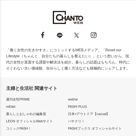
「働く女性の生きやすさ」にコミットするWEBメディア。「Reset our
Lifestyle（ちゃんと、自分たちの暮らしを整えたい）」という想いから、現
代の女性が直面する課題や解決法を紹介。暮らしの話題はもちろん、時代に
そぐわない古い価値観、自分らしく働く方法なども積極的にシェアします。
主婦と生活社 関連サイト
週刊女性PRIME
web!ar
mEdel
PASH! PLUS
暮らしとおしゃれの編集室
日本×アウトドア【cazual】
LEON オフィシャルWebサイト
パチクリ！
コミックPASH！
PASH!ブックス オフィシャルサイト