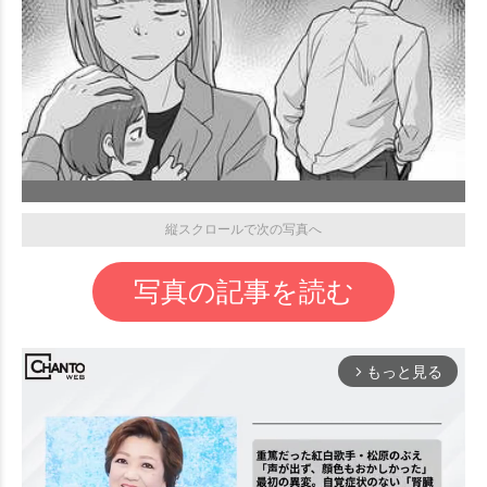
縦スクロールで次の写真へ
写真の記事を読む
もっと見る
arrow_forward_ios