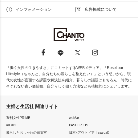
インフォメーション
広告掲載について
「働く女性の生きやすさ」にコミットするWEBメディア。「Reset our
Lifestyle（ちゃんと、自分たちの暮らしを整えたい）」という想いから、現
代の女性が直面する課題や解決法を紹介。暮らしの話題はもちろん、時代に
そぐわない古い価値観、自分らしく働く方法なども積極的にシェアします。
主婦と生活社 関連サイト
週刊女性PRIME
web!ar
mEdel
PASH! PLUS
暮らしとおしゃれの編集室
日本×アウトドア【cazual】