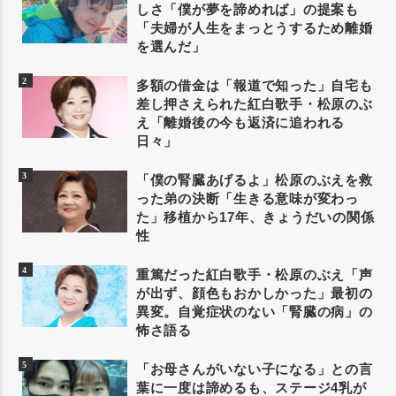
しさ「僕が夢を諦めれば」の提案も
「夫婦が人生をまっとうするため離婚
を選んだ」
多額の借金は「報道で知った」自宅も
差し押さえられた紅白歌手・松原のぶ
え「離婚後の今も返済に追われる
日々」
「僕の腎臓あげるよ」松原のぶえを救
った弟の決断「生きる意味が変わっ
た」移植から17年、きょうだいの関係
性
重篤だった紅白歌手・松原のぶえ「声
が出ず、顔色もおかしかった」最初の
異変。自覚症状のない「腎臓の病」の
怖さ語る
「お母さんがいない子になる」との言
葉に一度は諦めるも、ステージ4乳が