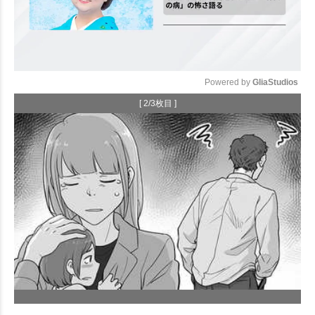
Powered by 
GliaStudios
[ 2/3枚目 ]
Mute