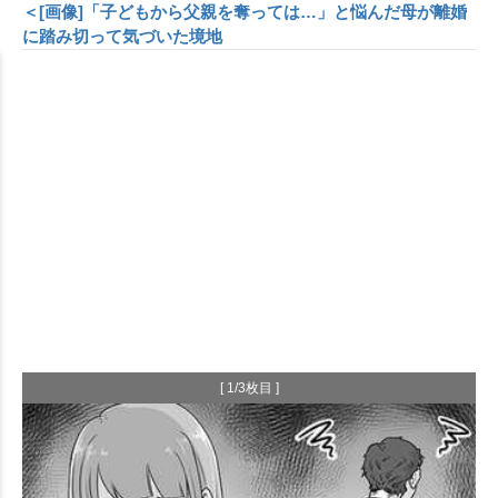
＜[画像]「子どもから父親を奪っては…」と悩んだ母が離婚
に踏み切って気づいた境地
[ 1/3枚目 ]