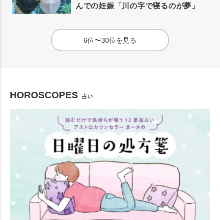
んでの妊娠「川の字で寝るのが夢」
6位〜30位を見る
HOROSCOPES
占い