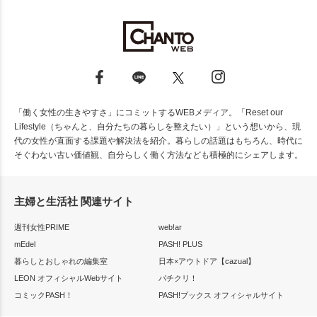
「働く女性の生きやすさ」にコミットするWEBメディア。「Reset our
Lifestyle（ちゃんと、自分たちの暮らしを整えたい）」という想いから、現
代の女性が直面する課題や解決法を紹介。暮らしの話題はもちろん、時代に
そぐわない古い価値観、自分らしく働く方法なども積極的にシェアします。
主婦と生活社 関連サイト
週刊女性PRIME
web!ar
mEdel
PASH! PLUS
暮らしとおしゃれの編集室
日本×アウトドア【cazual】
LEON オフィシャルWebサイト
パチクリ！
コミックPASH！
PASH!ブックス オフィシャルサイト