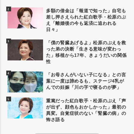
多額の借金は「報道で知った」自宅も
差し押さえられた紅白歌手・松原のぶ
え「離婚後の今も返済に追われる
日々」
「僕の腎臓あげるよ」松原のぶえを救
った弟の決断「生きる意味が変わっ
た」移植から17年、きょうだいの関係
性
「お母さんがいない子になる」との言
葉に一度は諦めるも、ステージ4乳が
んでの妊娠「川の字で寝るのが夢」
重篤だった紅白歌手・松原のぶえ「声
が出ず、顔色もおかしかった」最初の
異変。自覚症状のない「腎臓の病」の
怖さ語る