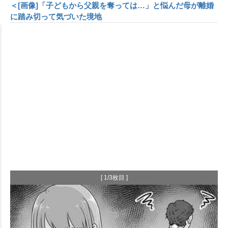
＜[画像]「子どもから父親を奪っては…」と悩んだ母が離婚
に踏み切って気づいた境地
[ 1/3枚目 ]