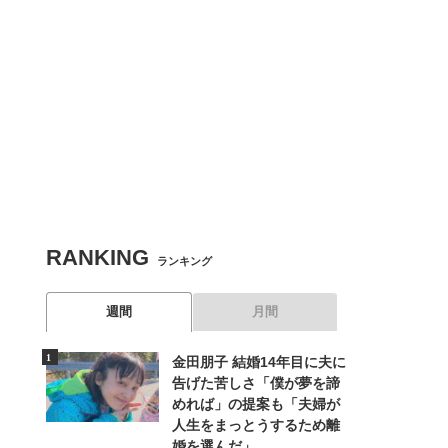
関連記事
「化粧水は３回重ねづけ!?」幸運な人の肌は何が違う!?
RANKING
ランキング
週間
月間
金田朋子 結婚14年目に夫に
告げた苦しさ「僕が夢を諦
めれば」の提案も「夫婦が
人生をまっとうするため離
婚を選んだ」