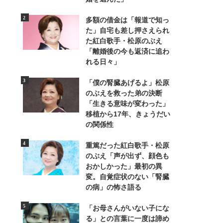
多額の借金は「報道で知っ
た」自宅も差し押さえられ
た紅白歌手・松原のぶえ
「離婚後の今も返済に追わ
れる日々」
「僕の腎臓あげるよ」松原
のぶえを救った弟の決断
「生きる意味が変わった」
移植から17年、きょうだい
の関係性
重篤だった紅白歌手・松原
のぶえ「声が出ず、顔色も
おかしかった」最初の異
変。自覚症状のない「腎臓
の病」の怖さ語る
「お母さんがいない子にな
る」との言葉に一度は諦め