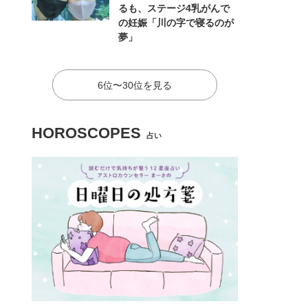
るも、ステージ4乳がんで
の妊娠「川の字で寝るのが
夢」
6位〜30位を見る
HOROSCOPES
占い