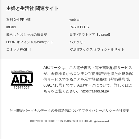
主婦と生活社 関連サイト
週刊女性PRIME
web!ar
mEdel
PASH! PLUS
暮らしとおしゃれの編集室
日本×アウトドア【cazual】
LEON オフィシャルWebサイト
パチクリ！
コミックPASH！
PASH!ブックス オフィシャルサイト
ABJマークは、この電子書店・電子書籍配信サービス
が、著作権者からコンテンツ使用許諾を得た正規版配
信サービスであることを示す登録商標（登録番号 第
6091713号）です。ABJマークについて、詳しくはこ
ちらをご覧ください。
https://aebs.or.jp/
利用規約
パーソナルデータの外部送信について
プライバシーポリシー
会社概要
COPYRIGHT © SHUFU TO SEIKATSU SHA CO.,LTD. All rights reserved.