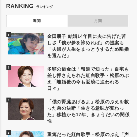
RANKING
ランキング
週間
月間
金田朋子 結婚14年目に夫に告げた苦
しさ「僕が夢を諦めれば」の提案も
「夫婦が人生をまっとうするため離婚
を選んだ」
多額の借金は「報道で知った」自宅も
差し押さえられた紅白歌手・松原のぶ
え「離婚後の今も返済に追われる
日々」
「僕の腎臓あげるよ」松原のぶえを救
った弟の決断「生きる意味が変わっ
た」移植から17年、きょうだいの関係
性
重篤だった紅白歌手・松原のぶえ「声