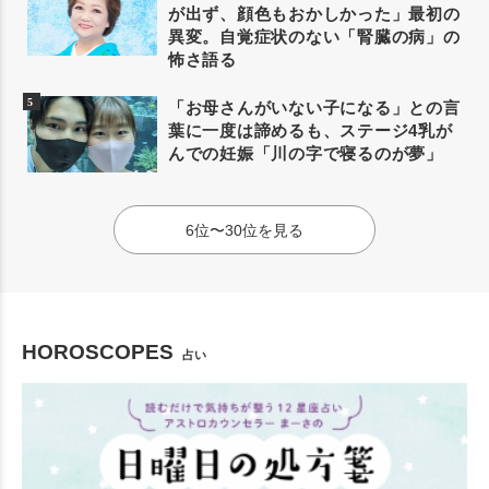
が出ず、顔色もおかしかった」最初の
異変。自覚症状のない「腎臓の病」の
怖さ語る
「お母さんがいない子になる」との言
葉に一度は諦めるも、ステージ4乳が
んでの妊娠「川の字で寝るのが夢」
6位〜30位を見る
HOROSCOPES
占い