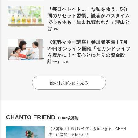
「毎日ヘトヘト…」な私を救う、5分
間のリセット習慣。読者がバスタイム
で心も体も「生まれ変われた」理由と
は
PR
《無料マネー講座》参加者募集！7月
29日オンライン開催『セカンドライフ
を豊かに！〜安心とゆとりの資金設
計〜』
PR
他のお知らせを見る
CHANTO FRIEND
CHAN友募集
【大募集！】撮影や企画に参加できる「CHAN
友」に参加しませんか？