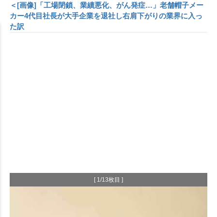
＜[画像]「工場閉鎖、業績悪化、がん発症…」老舗帽子メー
カー4代目社長が大手企業を退社し右肩下がりの業界に入っ
た訳
[ 1/13枚目 ]