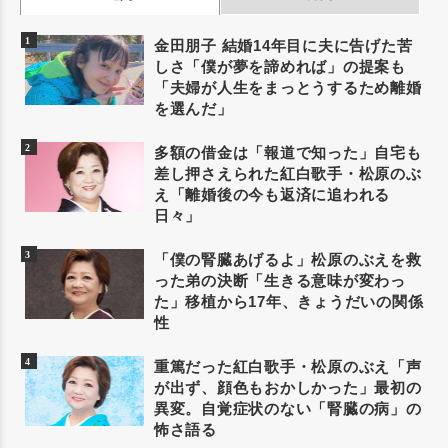
金田朋子 結婚14年目に夫に告げた苦
しさ「僕が夢を諦めれば」の提案も
「夫婦が人生をまっとうするため離婚
を選んだ」
多額の借金は「報道で知った」自宅も
差し押さえられた紅白歌手・松原のぶ
え「離婚後の今も返済に追われる
日々」
「僕の腎臓あげるよ」松原のぶえを救
った弟の決断「生きる意味が変わっ
た」移植から17年、きょうだいの関係
性
重篤だった紅白歌手・松原のぶえ「声
が出ず、顔色もおかしかった」最初の
異変。自覚症状のない「腎臓の病」の
怖さ語る