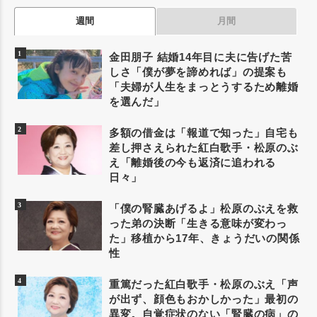
週間
月間
金田朋子 結婚14年目に夫に告げた苦
しさ「僕が夢を諦めれば」の提案も
「夫婦が人生をまっとうするため離婚
を選んだ」
多額の借金は「報道で知った」自宅も
差し押さえられた紅白歌手・松原のぶ
え「離婚後の今も返済に追われる
日々」
「僕の腎臓あげるよ」松原のぶえを救
った弟の決断「生きる意味が変わっ
た」移植から17年、きょうだいの関係
性
重篤だった紅白歌手・松原のぶえ「声
が出ず、顔色もおかしかった」最初の
異変。自覚症状のない「腎臓の病」の