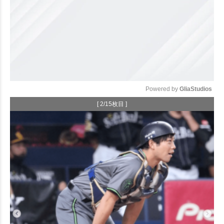
Powered by 
GliaStudios
[ 2/15枚目 ]
Mute