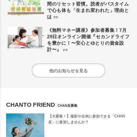
間のリセット習慣。読者がバスタイム
で心も体も「生まれ変われた」理由と
は
PR
《無料マネー講座》参加者募集！7月
29日オンライン開催『セカンドライフ
を豊かに！〜安心とゆとりの資金設
計〜』
PR
他のお知らせを見る
CHANTO FRIEND
CHAN友募集
【大募集！】撮影や企画に参加できる「CHAN
友」に参加しませんか？