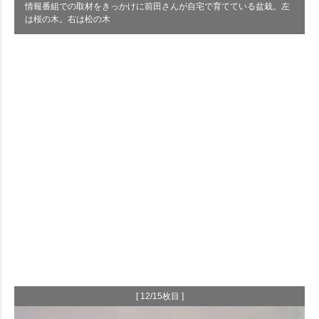
情報番組での取材をきっかけに前田さんが自宅で育てている盆栽。左
は桜の木。右は松の木
[ 12/15枚目 ]