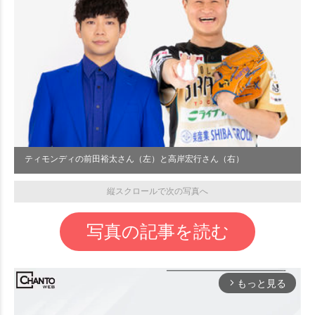
ティモンディの前田裕太さん（左）と高岸宏行さん（右）
縦スクロールで次の写真へ
写真の記事を読む
もっと見る
arrow_forward_ios