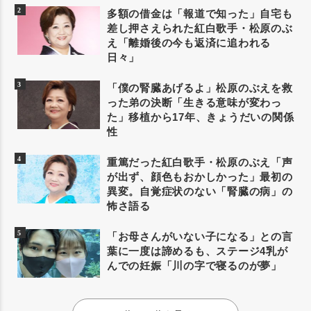
多額の借金は「報道で知った」自宅も
差し押さえられた紅白歌手・松原のぶ
え「離婚後の今も返済に追われる
日々」
「僕の腎臓あげるよ」松原のぶえを救
った弟の決断「生きる意味が変わっ
た」移植から17年、きょうだいの関係
性
重篤だった紅白歌手・松原のぶえ「声
が出ず、顔色もおかしかった」最初の
異変。自覚症状のない「腎臓の病」の
怖さ語る
「お母さんがいない子になる」との言
葉に一度は諦めるも、ステージ4乳が
んでの妊娠「川の字で寝るのが夢」