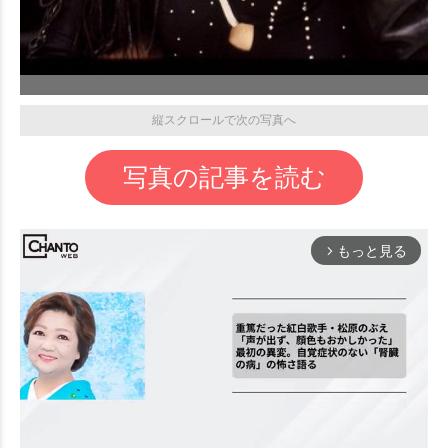
縦スクロールで次の写真へ
写真の記事を読む
もっと見る
arrow_forward_ios